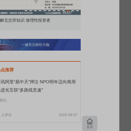
市价委托那么多种，究竟怎么用？
北交所顶格
一键关注财经大咖
热点推荐
讯阿里“易中天”押注 NPO明年迈向商用
先进光互联“多路线竞速”
联社
3
人评论
2026-08-07
首页