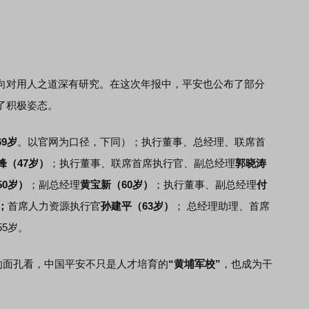
对用人之道深有研究。在这次年报中，平安也公布了部分
了积极姿态。
9岁
。以官网为口径，下同）；执行董事、总经理、联席首
锋（47岁）
；执行董事、联席首席执行官、副总经理
郭晓涛
50岁）
；副总经理
黄宝新（60岁）
；执行董事、副总经理
付
；
首席人力资源执行官
孙建平（63岁）
； 总经理助理、首席
5岁。
面孔看，中国平安不只是人才培育的
“黄埔军校”
，也成为干