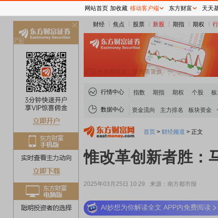
网站首页
加收藏
移动客户端
东方财富
天天
财经
焦点
股票
新股
期指
期权
关
闭
行情中心
指数
期指
期权
个股
板
数据中心
资金流向
主力排名
板块资金
首页
>
财经频道
>
正文
惟改革创新者胜：
2025年03月25日 10:29
来源：南方都市报
AI妙想为你解读全文 APP内免费阅读