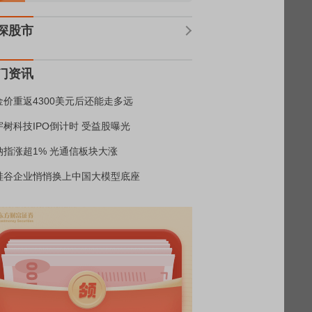
深股市
门资讯
金价重返4300美元后还能走多远
宇树科技IPO倒计时 受益股曝光
纳指涨超1% 光通信板块大涨
硅谷企业悄悄换上中国大模型底座