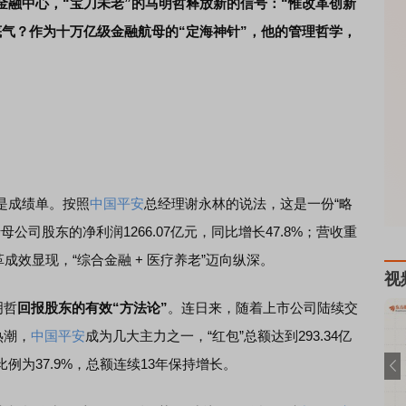
金融中心，“宝刀未老”的马明哲释放新的信号：“惟改革创新
底气？作为十万亿级金融航母的“定海神针”，他的管理哲学，
是成绩单。按照
中国平安
总经理谢永林的说法，这是一份“略
母公司股东的净利润1266.07亿元，同比增长47.8%；营收重
成效显现，“综合金融 + 医疗养老”迈向纵深。
视
明哲
回报股东的有效“方法论”
。连日来，随着上市公司陆续交
热潮，
中国平安
成为几大主力之一，“红包”总额达到293.34亿
为37.9%，总额连续13年保持增长。