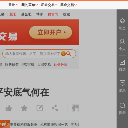
登录
我的菜单
证券交易
基金交易
直播
股吧
基金吧
博客
财富号
搜索
动态
个人
0
榜
限售解禁
IPO审核
大宗交易
估值分析
自选
平安底气何在
消息
搜索
览
重要机构持股数据
机构调研数据一览
主力最新动向
上市公司限售股解禁一览