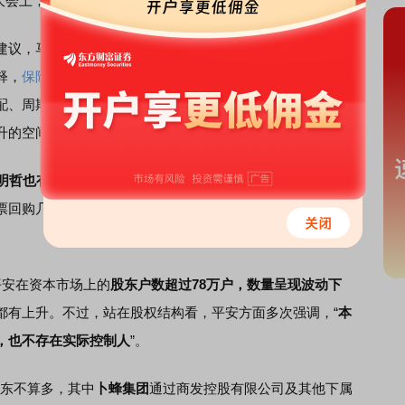
股东大会上，马明哲如是“一反常态”地主动回应股东。
议，马明哲也算是推心置腹：
保险
资金做好投资并不容
释，
保险
投资与一般投资存在很大区别，要做好五个方面的
配、周期变化的匹配、产品的匹配、监管要求的匹配。平安
升的空间，但长期来看都在行业排名前列。
明哲也有一套自洽逻辑：
中国平安依然是成长中的公司，有
票回购几个方面，公司一直在寻找对市值管理最有利的平
安在资本市场上的
股东户数超过78万户，数量呈现波动下
都有上升。不过，站在股权结构看，平安方面多次强调，“
本
，也不存在实际控制人
”。
东不算多，其中
卜蜂集团
通过商发控股有限公司及其他下属