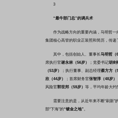
3
“最牛部门总”的调兵术
作为战略方向的重要内涵，马明哲一向
集团核心高管的职业正装照和简历，传递
其中，包括创始人、董事长
马明哲（6
席执行官
谢永林（56岁）
；党委书记
胡剑
（53岁）
；执行董事、副总经理
蔡方方（
欣（44岁）
；首席财务官
张智淳（48岁）
风险官
郭世邦（59岁）
等，平均年龄大约5
需要注意的是，从近年来不断“刷新”的
部“下海”的
“镀金之地”
。