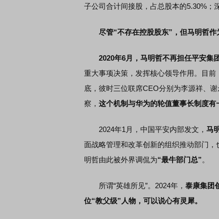
子公司合计间接股，占总股本的5.30%；深
尽管“不存在控股股东”，但马明哲
2020年6月，马明哲不再担任平安集
重大事项决策，发挥核心领导作用。目前，
底，彼时三位联席CEO分别为李源祥、
察，
这个机制与华为的轮值董事长制度有
2024年1月，中国平安内部发文，
马
面战略管理和改革创新的组织推动部门，
明哲由此被外界调侃为
“最牛部门总”
。
所谓“英雄所见”。2024年，
泰康集团
位“教父级”人物，可以说心有灵犀。