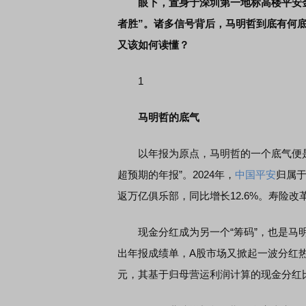
眼下，置身于深圳第一地标高楼平安
者胜”。诸多信号背后，马明哲到底有何
又该如何读懂？
1
马明哲的底气
以年报为原点，马明哲的一个底气便
超预期的年报”。2024年，
中国平安
归属于
返万亿俱乐部，同比增长12.6%。寿险改革
现金分红成为另一个“筹码”，也是马
出年报成绩单，A股市场又掀起一波分红
元，其基于归母营运利润计算的现金分红比例