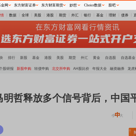
基金网
东方财富证券
东方财富期货
妙想
Choice数据
股吧
行情
数据
全球
美股
港股
期货
外汇
银行
基金
理财
债券
块
排行
新股
基金
港股
美股
期货
外汇
黄金
自选股
自选基金
个股研报
新股申购
转债申购
北交所申购
AH股比价
年报大全
融资融券
龙虎
马明哲释放多个信号背后，中国
稀土板块领涨
元件板块走强
半导体板块活跃
沪深资金流向
A股估值分析全