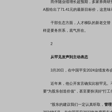
而伴随业绩增长超预期，多家券商研究机
A股给出了71.41元的最新目标价，这意味
首席连线｜东方财富证券陈果：A股再平衡的
债券知识通
风，将吹向何处
干部生态方面，人才梯队的新老交替，高
样是要务所系，底气所在。
2
从罕见发声到主动表态
3月20日，在中国平安2024业绩发布
近年来，他公开发言确实比较罕见。不
要“为股东创造价值”，甚至要扮演好“打工
“股东的建议我们一定认真听取，
管理