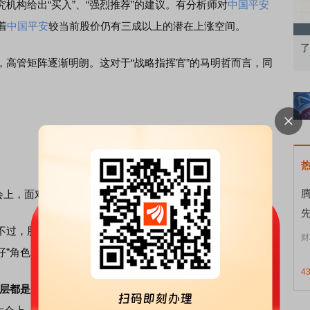
构给出“买入”、“强烈推荐”的建议。有分析师对
中国平安
着
中国平安
较当前股价仍有三成以上的潜在上涨空间。
识：从基础认知到特色品种
了解北交所知识 做理性投资者
管矩阵逐渐明朗。这对于“战略指挥官”的马明哲而言，同
腾
会上，面对媒体镁光灯的马明哲，一如既往地“
惜字如金
”。
过，股东回报一直是马明哲的心头大事，他曾多次表态
财
仔”角色。
4
层都是股东打工仔，为股东创造价值是我们的追求
。”早在