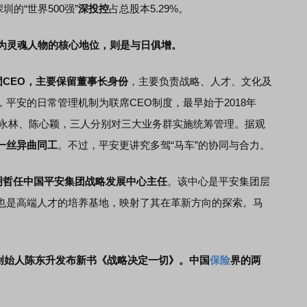
圳的“世界500强”
深投控
占总股本5.29%。
作为灵魂人物的核心地位，则是与日俱增。
团CEO，主要保留董事长身份
，主要负责战略、人才、文化及
平安的日常管理机制为联席CEO制度，最早始于2018年
谢永林、陈心颖，三人分别对三大业务群实施统筹管理。据观
一丝异曲同工
。不过，平安更讲究多驾“马车”的协同与合力。
明哲任中国平安集团战略发展中心主任
。该中心是平安集团层
也是高端人才的培养基地，映射了其在革新方向的探索。马
创始人陈东升发布新书《战略决定一切》。中国
保险
界的两