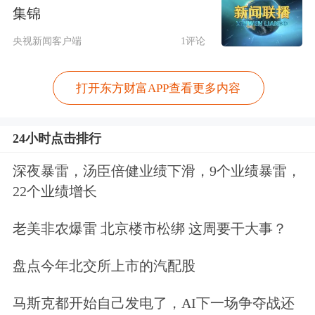
元。
集锦
央视新闻客户端
1评论
美国抢铜造成全球混乱
打开东方财富APP查看更多内容
财联社上周曾介绍过，有迹象显示，美
国
港口
即将被大量进口铜的涌入所淹
24小时点击排行
没，因为贸易商正赶在美国总统特朗普
深夜暴雷，汤臣倍健业绩下滑，9个业绩暴雷，
可能实施的关税生效前抢运货物。根据
22个业绩增长
业内援引四位了解货运情况的知情人士
老美非农爆雷 北京楼市松绑 这周要干大事？
的说法，未来几周预计将有10万-15万
吨精炼铜的运抵美国。而如果它们都在
盘点今年北交所上市的汽配股
同月抵达，那么就有望超过2022年1月
马斯克都开始自己发电了，AI下一场争夺战还