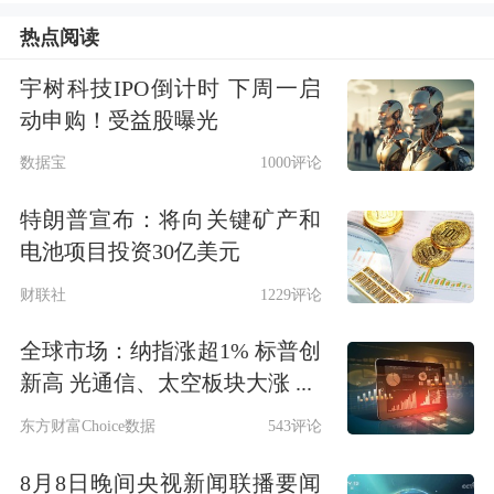
给出具体数字，因为这种情况前所未
热点阅读
有。”
宇树科技IPO倒计时 下周一启
动申购！受益股曝光
值得一提的是，Bintas曾是最早预测新
数据宝
1000评论
冠疫情后铜市将进入多年牛市的一批交
易员和投资者之一，他们认为铜市场的
特朗普宣布：将向关键矿产和
电池项目投资30亿美元
电气化需求增长将超过供应扩张。
财联社
1229评论
目前在摩科瑞，Bintas正与另一位铜多
全球市场：纳指涨超1% 标普创
头先锋——前
高盛
集团金属策略师Nick
新高 光通信、太空板块大涨 ...
Snowdon共事，后者大约一年前就曾预
东方财富Choice数据
543评论
测2025年铜价平均将达到每吨15000美
8月8日晚间央视新闻联播要闻