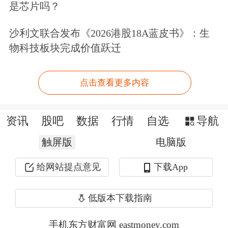
创下的136951吨的美国历史最多月进口
是芯片吗？
纪录。
沙利文联合发布《2026港股18A蓝皮书》：生
物科技板块完成价值跃迁
据悉，包括托克集团(Trafigura
Group)、嘉能可集团(Glencore Plc)和
点击查看更多内容
贡渥集团(Gunvor Group)在内的大宗商
品贸易商，都正在将大量原定发往亚洲
资讯
股吧
数据
行情
自选
导航
的铜改道发往美国。
其中一些知情人士
触屏版
电脑版
表示，由于数量巨大，贸易商正在新奥
给网站提点意见
下载App
尔良和巴尔的摩预订额外的仓储空间，
低版本下载指南
以容纳这些货物。
手机东方财富网 eastmoney.com