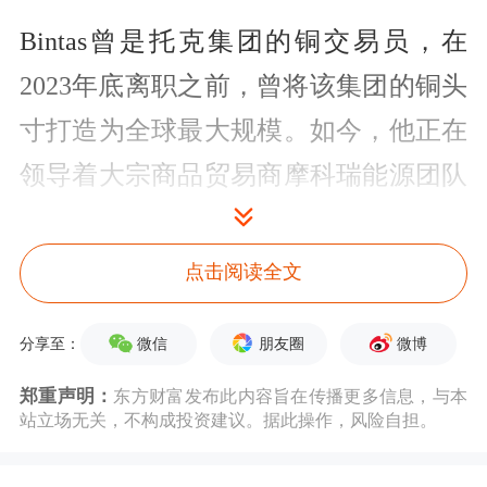
Bintas曾是托克集团的铜交易员，在
2023年底离职之前，曾将该集团的铜头
寸打造为全球最大规模。如今，他正在
领导着大宗商品贸易商摩科瑞能源团队
进军这一金属市场。
点击阅读全文
他目前正再次预测铜价将飙升至
历史新
高
——比当前水平上涨多达三分之一。
微信
朋友圈
微博
分享至：
截至上周五，LME铜报于9852美元/
郑重声明：
东方财富发布此内容旨在传播更多信息，与本
吨。Bintas表示，“预期铜价达到每吨
站立场无关，不构成投资建议。据此操作，风险自担。
12,000或13,000美元合不合理？我很难