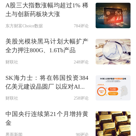
A股三大指数涨幅均超过1% 稀
土与创新药板块大涨
东方财富Choice数据
784评论
美股光模块黑马计划大幅扩产
全力押注800G、1.6Tb产品
财联社
248评论
SK海力士：将在韩国投资384
亿美元建设晶圆厂 以应对AI...
财联社
258评论
中国央行连续第21个月增持黄
金
界面新闻
90评论