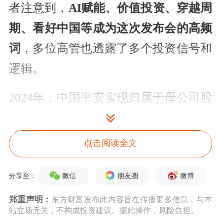
者注意到，
AI赋能、价值投资、穿越周
期、看好中国等成为这次发布会的高频
词
，多位高管也透露了多个投资信号和
逻辑。
2024年，中国平安实现归属于母公司股
东的营运利润1218.62亿元，同比增长
9.1%；归属于母公司股东的净利润
点击阅读全文
1266.07亿元，同比大幅增长47.8%；营
微信
朋友圈
微博
分享至：
业收入10289.25亿元，同比增长
12.6%。拟派发2024年末期股息每股现
郑重声明：
东方财富发布此内容旨在传播更多信息，与本
站立场无关，不构成投资建议。据此操作，风险自担。
金人民币1.62元，派发全年股息每股现