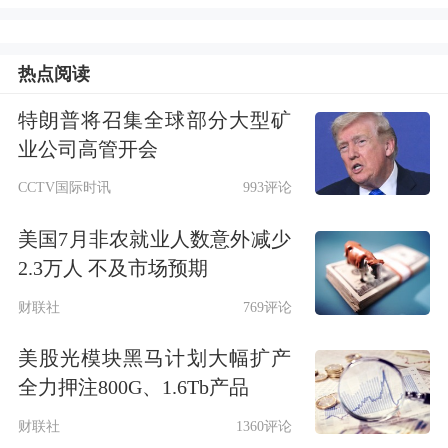
金人民币2.55元，同比增长5%，基于归
热点阅读
母营运利润计算的现金分红比例为
37.9%，分红总额连续13年保持增长。
特朗普将召集全球部分大型矿
业公司高管开会
“整体来看，是满意的，符合预期的，
CCTV国际时讯
993评论
略超管理层预期。”
中国平安总经理兼
美国7月非农就业人数意外减少
联席CEO谢永林
今天会上如是评价。昨
2.3万人 不及市场预期
天，董事长马明哲在致辞中称，“这是
财联社
769评论
一份稳中有进、创新提质、凸显韧性的
美股光模块黑马计划大幅扩产
高质量发展答卷”。
全力押注800G、1.6Tb产品
财联社
1360评论
响应险资入市？正推动和落地长期股票