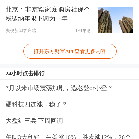
北京：非京籍家庭购房社保个
投资
税缴纳年限下调为一年
险资入市成为焦点。早在今年1月22
央视新闻客户端
198评论
日，中央金融办、中国证监会等就曾联
打开东方财富APP查看更多内容
合印发《关于推动中长期资金入市工作
的实施方案》，旨在重点引导商业保险
24小时点击排行
资金、全国社会保障基金、基本养老保
7月以来市场震荡加剧，选老登or小登？
险基金等中长期资金进一步加大入市力
硬科技四连涨，稳了？
度。险资被摆在了首要位置。
大盘红三兵 下周回调
在本次业绩发布会上，
中国平安副总经
理兼首席财务官（拟任）付欣
谈及长期
午间3大利好，生益涨10%，胜宏涨12%，26个