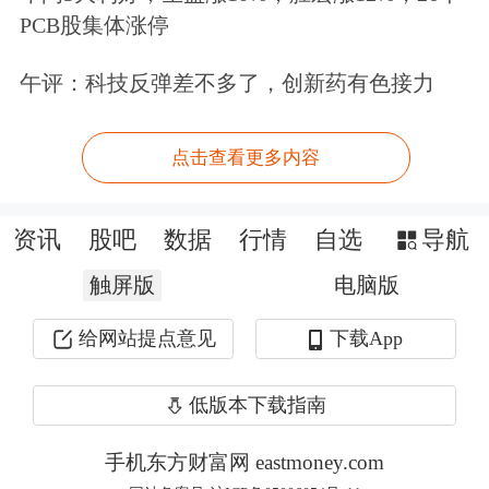
PCB股集体涨停
资金入市时表态，会积极响应国家政
策，前一段时间申请并获批开展长期股
午评：科技反弹差不多了，创新药有色接力
票投资试点，公司正在积极推动和落
点击查看更多内容
地。她称，作为保险资金，坚持价值投
资、穿越周期的稳健配置策略，积极响
资讯
股吧
数据
行情
自选
导航
应险资入市政策。
触屏版
电脑版
科技板块变脸？金融和医疗要主动拥抱
给网站提点意见
下载App
AI
低版本下载指南
一些微妙变化也引来关注。去年以来，
手机东方财富网 eastmoney.com
平安集团对科技板块有所调整，部分科