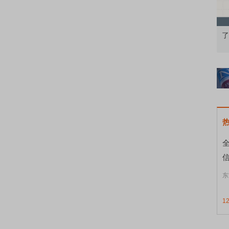
知到特色品种
了解北交所知识 做理性投资者
市
信
东
1