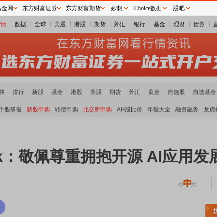
基金网
东方财富证券
东方财富期货
妙想
Choice数据
股吧
行情
数据
全球
美股
港股
期货
外汇
银行
基金
理财
债券
块
排行
新股
基金
港股
美股
期货
外汇
黄金
自选股
自选基金
个股研报
新股申购
转债申购
北交所申购
AH股比价
年报大全
融资融券
龙虎
ek：敬佩尊重拥抱开源 AI应用发
土板块领涨
元件板块走强
半导体板块活跃
沪深资金流向
A股估值分析全览
重