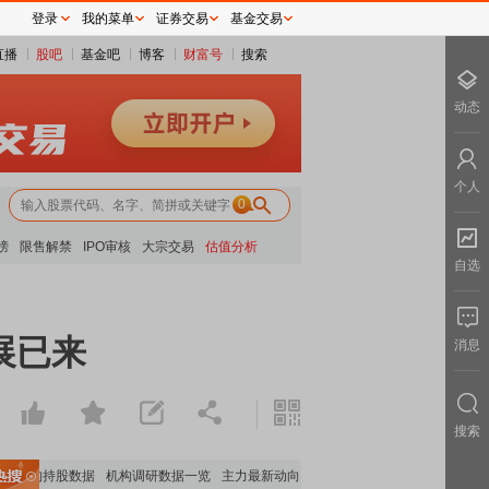
登录
我的菜单
证券交易
基金交易
直播
股吧
基金吧
博客
财富号
搜索
动态
个人
0
榜
限售解禁
IPO审核
大宗交易
估值分析
自选
展已来
消息
搜索
要机构持股数据
机构调研数据一览
主力最新动向
上市公司限售股解禁一览
昨日