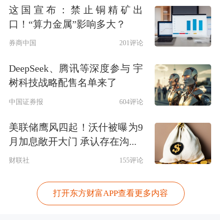
这国宣布：禁止铜精矿出
口！“算力金属”影响多大？
券商中国
201评论
DeepSeek、腾讯等深度参与 宇
树科技战略配售名单来了
中国证券报
604评论
美联储鹰风四起！沃什被曝为9
月加息敞开大门 承认存在沟...
财联社
155评论
打开东方财富APP查看更多内容