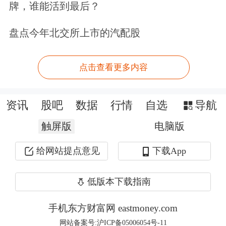
的格局。国际能源署预计，2025—2027
牌，谁能活到最后？
年，俄罗斯动力煤和冶金煤产量及出口
盘点今年北交所上市的汽配股
量将继续下降，预计2025年俄罗斯煤炭
产量继续减少3%至4.16亿吨，出口量减
点击查看更多内容
少7%至1.85亿吨；2026年煤炭产量为
资讯
股吧
数据
行情
自选
导航
4.16亿吨，出口量为1.80亿吨；2027年
触屏版
电脑版
煤炭产量为4.12亿吨，出口量为1.78亿
吨。与2024年相比，3年内煤炭产量将
给网站提点意见
下载App
下降3.5%，出口量将下降10.6%。
低版本下载指南
俄罗斯煤炭销售市场主要面对亚洲地
手机东方财富网 eastmoney.com
区。俄乌冲突期间，俄罗斯煤炭的销售
网站备案号:沪ICP备05006054号-11