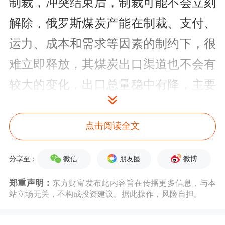
制裁，冲突结束后，制裁可能不会立刻
解除，俄罗斯煤炭产能在制裁、支付、
运力、成本和需求等因素的制约下，很
难立即释放，其煤炭出口渠道也不会有
较大的变化，出口总量稳中有降，主要
市场仍为亚洲地区。
点击阅读全文
俄罗斯是全球重要的煤炭生产和出口大
国，已探明的煤炭储量约1622亿吨，占
微信
朋友圈
微博
分享至：
全球总储量的15%左右，仅次于美国；
郑重声明：
东方财富发布此内容旨在传播更多信息，与本
站立场无关，不构成投资建议。据此操作，风险自担。
炼焦煤储量极其丰富，约占全球的
40%。据俄罗斯联邦统计局的数据，