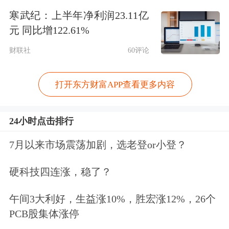
寒武纪：上半年净利润23.11亿
提供股权、信贷、债券、保险等多元
元 同比增122.61%
化、接力式、全方位的综合金融服务，
财联社
60评论
积极支持投早、投小、投长期、投硬科
技。”尚朝辉说。
打开东方财富APP查看更多内容
例如，建行通过精准识别，以股债联动
24小时点击排行
满足企业融资需求。摩尔线程从企业创
7月以来市场震荡加剧，选老登or小登？
立之初就与建行全集团建立了深度合作
硬科技四连涨，稳了？
基础。尚朝辉告诉记者：“我们聚焦企
业特点，运用建行科技型企业评价专属
午间3大利好，生益涨10%，胜宏涨12%，26个
PCB股集体涨停
工具，为企业量身打造专属服务方案，