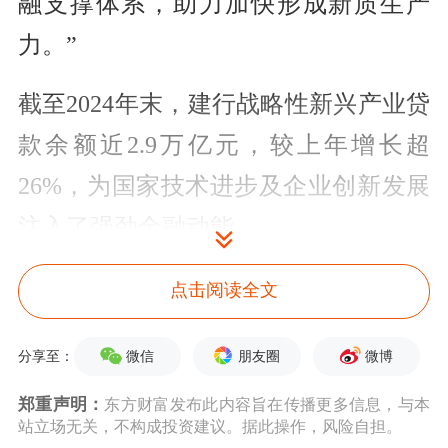
融支撑体系，助力加快形成新质生产
力。”
截至2024年末，建行战略性新兴产业贷
款余额近2.9万亿元，较上年增长超
26%，为国家技术进步及企业创新发展
注入了强劲金融动能。
探索“股贷债保”服务方案
点击阅读全文
“我们持续发力科技型企业评价，创新
微信
朋友圈
微博
分享至：
推出了科技型企业智能化测额模
郑重声明：
东方财富发布此内容旨在传播更多信息，与本
型。”尚朝辉向记者介绍，基于内部历
站立场无关，不构成投资建议。据此操作，风险自担。