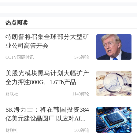
史审批数据，建行
综合
运用科技、财
务、产融三方面数据，融合
大数据
、机
热点阅读
器学习和
人工智能
等前沿技术，从“看
特朗普将召集全球部分大型矿
历史、看能力、看需求、看潜力”四个
业公司高管开会
关键维度出发，建立针对5000万元以内
CCTV国际时讯
576评论
授信需求的科技型企业智能化测额模
美股光模块黑马计划大幅扩产
型，实现对科技型企业评价的精准量
全力押注800G、1.6Tb产品
化。
财联社
1140评论
SK海力士：将在韩国投资384
与此同时，建行充分发挥集团丰富的牌
亿美元建设晶圆厂 以应对AI...
照优势，制定“善建科技”股贷债保综合
财联社
500评论
金融服务方案。“为各类科技创新主体