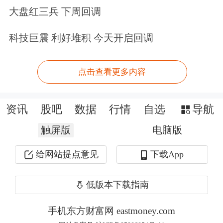
联合7家同业机构，采用纯信用方式组
大盘红三兵 下周回调
建银团。按照项目进度，银团已实现
科技巨震 利好堆积 今天开启回调
4.76亿元贷款投放。”
点击查看更多内容
此外，建行加强线上生态赋能建设，打
造“科技金融智慧生态系统1.0”，立
资讯
股吧
数据
行情
自选
导航
足“股贷债保”业务全方位协同服务定
触屏版
电脑版
位，打造一站式、综合化科技金融线上
给网站提点意见
下载App
服务平台，对外实现融资、撮合、产
业、信息、人才等五大服务功能，对内
低版本下载指南
上线“股贷债保”融资产品、产业链画
手机东方财富网 eastmoney.com