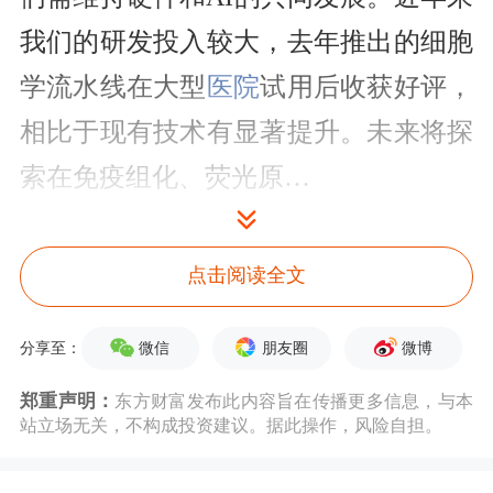
我们的研发投入较大，去年推出的细胞
学流水线在大型
医院
试用后收获好评，
相比于现有技术有显著提升。未来将探
索在免疫组化、荧光原…
点击查看PDF原文
点击阅读全文
接待对象名单
微信
朋友圈
微博
分享至：
左右拖动表格，可查看剩余表格内容
序号
接待对象
接待对象类型
郑重声明：
东方财富发布此内容旨在传播更多信息，与本
站立场无关，不构成投资建议。据此操作，风险自担。
1
上海禧弘私募基金
基金管理公司