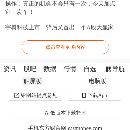
操作：真正的机会不会只有一次，今天加点
2025-03-05
47
14.76
-
-
13.38
-
它，发车！
2025-02-26
21
-7.67
0.82
-
-7.88
2.
宇树科技上市，背后又冒出一个A股大赢家
2025-02-14
92
20.00
48.91
25.00
19.79
47
点击查看更多内容
2025-02-12
62
2.06
82.97
74.64
2.43
82
2025-01-17
2
1.08
2.28
23.29
0.63
1.
资讯
股吧
数据
行情
自选
导航
2024-12-30
13
-1.98
-2.77
-0.34
-0.38
2.
触屏版
电脑版
2024-12-20
7
-6.05
-7.33
-13.74
-6.20
-8
给网站提点意见
下载App
2024-12-18
23
0.10
-6.04
-10.94
0.01
-7
2024-12-04
1
3.62
7.13
-2.29
3.84
5.
低版本下载指南
2024-11-28
2
1.10
1.95
6.01
-0.03
0.
手机东方财富网 eastmoney.com