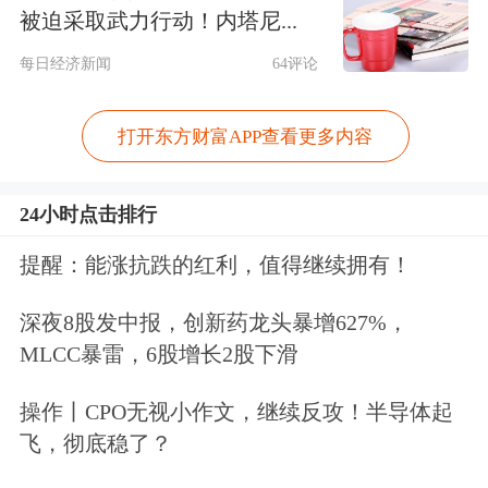
注：由于篇幅受限，只显示前10家机构名
被迫采取武力行动！内塔尼...
单。
每日经济新闻
64评论
机构调研回测
打开东方财富APP查看更多内容
除当日外，安必平近一年共接待314家
24小时点击排行
机构385次调研，近十个公告日的调研
提醒：能涨抗跌的红利，值得继续拥有！
回测情况如下表所示：
深夜8股发中报，创新药龙头暴增627%，
近一年机构调研回测
MLCC暴雷，6股增长2股下滑
左右拖动表格，可查看剩余表格内容
操作丨CPO无视小作文，继续反攻！半导体起
绝对收益率（%）
超额收益
飞，彻底稳了？
公告日期
接待机构数
次日
5日
10日
次日
5