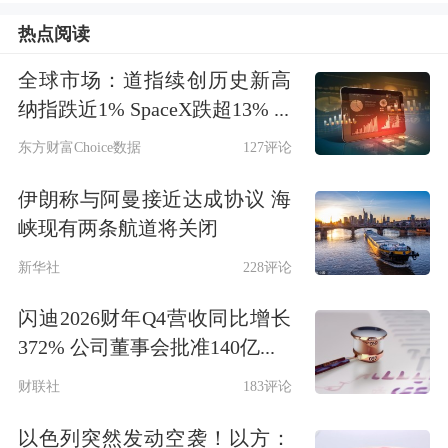
2
上海合远私募基金
基金管理公司
热点阅读
3
上海途灵资管
资产管理
公司
全球市场：道指续创历史新高
4
上海名禹资管
资产管理公司
纳指跌近1% SpaceX跌超13% ...
5
上海肇万资产
资产管理公司
东方财富Choice数据
127评论
6
东方睿石投资
投资公司
伊朗称与阿曼接近达成协议 海
7
中国对外经济贸易信托有限公司
信托公司
峡现有两条航道将关闭
8
Pleiad Investment Advisors Limited
其它
新华社
228评论
9
上海趣时资产
资产管理公司
闪迪2026财年Q4营收同比增长
372% 公司董事会批准140亿...
10
HSBC Global Asset Management
其它
财联社
183评论
数据来源：Choice数据
以色列突然发动空袭！以方：