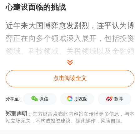
心建设面临的挑战
近年来大国博弈愈发剧烈，连平认为博
弈正在向多个领域深入展开，包括投资
领域、科技领域、关税领域以及金融领
域，具有全领域和高强度的特征。
点击阅读全文
连平认为，大国博弈对中国经济的影响
是全方位的，对上海建设国际金融中心
微信
朋友圈
微博
分享至：
所产生的影响值得关注并防范风险。如
郑重声明：
东方财富发布此内容旨在传播更多信息，与本
在金融市场上，大洋彼岸某些政策举措
站立场无关，不构成投资建议。据此操作，风险自担。
出台会导致金融市场出现波动，包括股