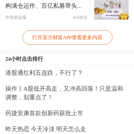
方向和开放节奏。连平认为，中国金融
构满仓运作、百亿私募带头...
市场和行业的开放仍有较大空间，比如
中国基金报
416评论
银行业和证券业的开放程度可以进一步
打开东方财富APP查看更多内容
提升，基本实现全面开放。包括机构的
落地门槛、业务开展的门槛，都有进一
24小时点击排行
步降低的空间。
港股通红利五连跌，不行了？
既要推进金融领域的创新发展，又要防
操作丨A股低开高走，又冲高回落！只是温和
范创新可能带来的风险。“当前最需要
调整，划重点了！
推进的是衍生产品，特别是外汇衍生产
药捷安康首款创新药获批上市
品的创新发展，这是市场亟需的；但与
昨天热恋 今天冷淡 明天怎么走
此同时又要管控好衍生产品发展带来的