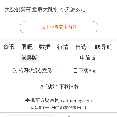
美股创新高 盘后大跳水 今天怎么走
风险。”连平表示。
既要抓住人民币国际化推进的机遇，又
点击查看更多内容
要稳慎把握资本项下人民币可自由兑换
的力度。连平介绍，金砖国家在推进本
资讯
股吧
数据
行情
自选
导航
币贸易结算方面已经达成了越来越多的
触屏版
电脑版
共识，这给人民币国际化带来了一定的
给网站提点意见
下载App
机遇。但美国为维护美元霸主地位，会
低版本下载指南
针对盟国以及周边邻国采取一系列相关
措施，阻挠人民币离岸和跨境使用。当
手机东方财富网 eastmoney.com
网站备案号:沪ICP备05006054号-11
下和未来一个时期要积极推进人民币跨