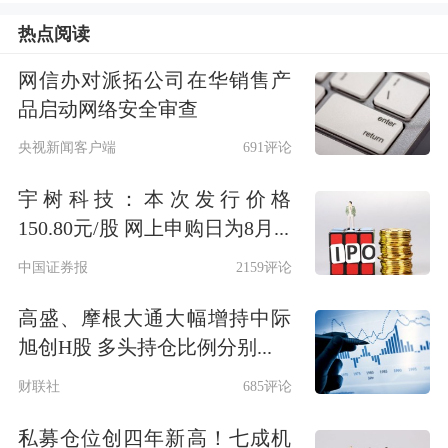
市和债市。科技领域方面的一些打压措
热点阅读
施、或双边投资方面的有关举措，出台
网信办对派拓公司在华销售产
后会对部分上市公司产生影响。相关政
品启动网络安全审查
策举措带来的资本流动也将引起市场波
央视新闻客户端
691评论
动及汇率波动。
宇树科技：本次发行价格
150.80元/股 网上申购日为8月...
为应对大国博弈给上海国际金融中心建
中国证券报
2159评论
设带来的严峻挑战，连平提出做到四
高盛、摩根大通大幅增持中际
对“既要又要”：
旭创H股 多头持仓比例分别...
既要推进金融市场结构的调整和改善，
财联社
685评论
加快开放节奏，又要把握好结构调整的
私募仓位创四年新高！七成机