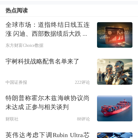
计算，
买一个30克的金手镯可以省下
热点阅读
270元
。
全球市场：道指终结日线五连
涨 闪迪、西部数据绩后大跌 ...
金价波动剧烈，还能入手吗？
东方财富Choice数据
今年以来，
黄金
价格波动剧烈。业内对
宇树科技战略配售名单来了
金价后续走势仍有分歧。部分机构认为
多重因素作用下，黄金牛市还将持续。
中国证券报
222评论
中国银河
证券分析师华立认为，美联储
特朗普称霍尔木兹海峡协议尚
未达成 正参与相关谈判
在1月的议息会议上如期选择暂停降
财联社
88评论
息，但特朗普施压美联储降低利率，抬
升了市场对美联储的降息预期。美联储
英伟达考虑下调Rubin Ultra芯