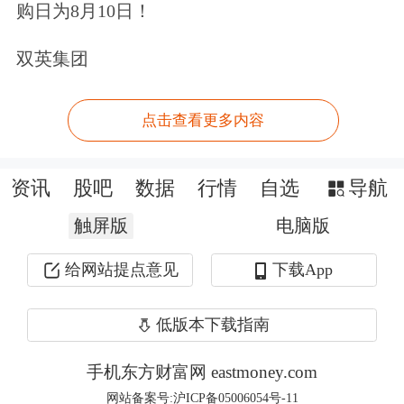
影响较大，对关税政策的变化可能更为
购日为8月10日！
敏感。”
华泰证券
研究所所长张继强
双英集团
称，分情形看，若美国对黄金加征关税
（如10%）或市场继续交易预期，
点击查看更多内容
COMEX黄金有进一步冲高的可能。在
资讯
股吧
数据
行情
自选
导航
关税正式实施后，套利需求骤减，金价
触屏版
电脑版
或有调整压力。若不对黄金加征关税，
市场预期落空，金价或快速调整，
给网站提点意见
下载App
COMEX黄金库存或回流伦敦。
低版本下载指南
在张继强看来，总体而言，宏观环境对
手机东方财富网 eastmoney.com
金价偏友好，长期仍看好黄金的配置价
网站备案号:沪ICP备05006054号-11