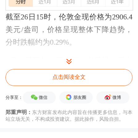
截至26日15时，伦敦金现价格为2906.4
美元/盎司，价格呈现整体下降趋势，
分时跌幅约为0.29%。
2月26日下午，
周大福
、
老凤祥
、
周六
福
等品牌足金
饰品
的价格跌至
886元/
点击阅读全文
克，且各大品牌足金饰品价格均有下
跌。
微信
朋友圈
微博
分享至：
郑重声明：
东方财富发布此内容旨在传播更多信息，与本
此前，周大福等足金饰品最高价为895
站立场无关，不构成投资建议。据此操作，风险自担。
元/克。也就是说，按照目前的金价来