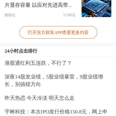
片显存容量 以应对先进高带...
降息下的全球黄金ETF基金增持黄金、
财联社
313评论
地缘冲突影响下的央行购金、美国债务
问题引发的信用贬值对冲交易仍将继续
打开东方财富APP查看更多内容
演绎，推动金价上涨。2月初，基于全
球经济不确定性及地缘政治风险加剧背
24小时点击排行
景，市场对黄金避险属性的需求提升。
港股通红利五连跌，不行了？
花旗
银行
将2025年黄金平均价格预测由
深夜14股发业绩，5股业绩暴雷，9股业绩增
每盎司2800美元上调至2900美元。
长，别搞错方向
也有机构认为黄金后续走势仍存在较大
昨天热恋 今天冷淡 明天怎么走
波动。“短期金价受套利等投资者行为
宇树科技：本次IPO发行价格150.8元，网上申