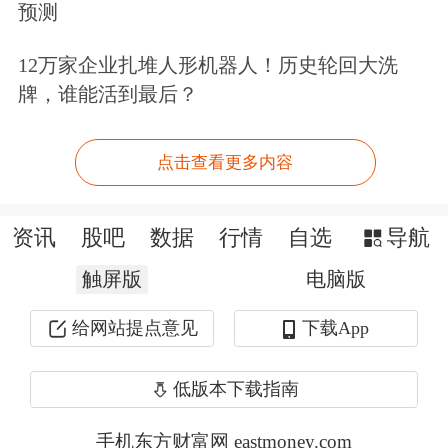
预测
央经济工作会议精神，结合货币政策委
员会四季度例会进行了调整：
12万家企业扎堆人形机器人！历史轮回大洗
牌，谁能活到最后？
一是内外部环境的描述符合当前内外部
形势。去年三季度报告称“当前外部环
点击查看更多内容
境的不确定性增多，世界增长动能总体
资讯
股吧
数据
行情
自选
导航
放缓”，四季度报告则指出“当前外部环
触屏版
电脑版
境变化带来的不利影响加深”，更突出
外部环境的不利影响。此外，去年三季
给网站提点意见
下载App
度报告认为“国内经济仍面临有效需求
低版本下载指南
不足、社会预期偏弱等挑战”，四季度
手机东方财富网 eastmoney.com