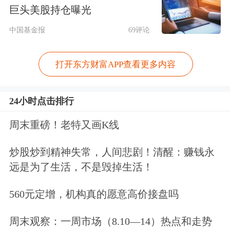
段实施适度宽松的货币政策，将
综合
运
巨头美股持仓曝光
用多种货币政策工具，保持流动性充
中国基金报
69评论
裕，使社会融资规模、货币供应量增长
同经济增长、价格总水平预期目标相匹
打开东方财富APP查看更多内容
配。把促进物价合理回升作为把握货币
24小时点击排行
政策的重要考量，推动物价保持在合理
周末重磅！老特又画K线
水平。畅通货币政策传导机制，更好把
握存量与增量的关系，注重盘活存量金
炒股炒到精神失常，人间悲剧！清醒：赚钱永
远是为了生活，不是毁掉生活！
融资源，提高资金使用效率。
560元定增，机构真的愿意高价接盘吗
与2024年三季度货币政策执行报告相
比，四季度货币政策执行报告体现了中
周末观察：一周市场（8.10—14）热点和走势