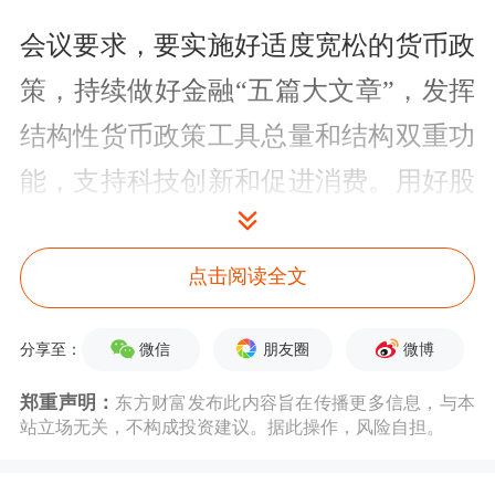
会议要求，要实施好适度宽松的货币政
策，持续做好金融“五篇大文章”，发挥
结构性货币政策工具总量和结构双重功
能，支持科技创新和促进消费。用好股
票回购增持再贷款，维护资本市场稳定
运行。落实落细金融支持民营经济25条
点击阅读全文
各项举措。扩大民营企业债券融资规
微信
朋友圈
微博
分享至：
模，强化民营企业债券风险分担，支持
郑重声明：
东方财富发布此内容旨在传播更多信息，与本
民营企业发行科创债券、绿色债券、资
站立场无关，不构成投资建议。据此操作，风险自担。
产支持证券等融资工具。健全民营中小