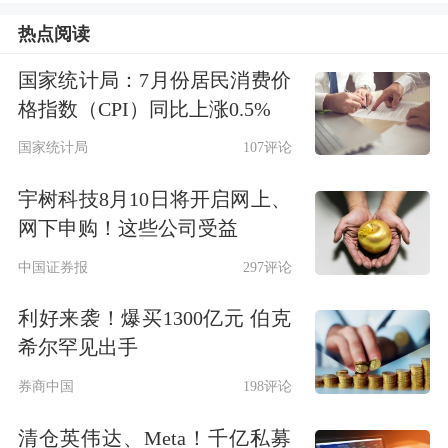
企业增信制度，破解民营中小企业信用
热点阅读
不足、信息不对称等融资制约。优化产
国家统计局：7月份居民消费价
业链供应链金融服务，支持产业链上民
格指数（CPI）同比上涨0.5%
营企业便利融资。建立常态化银企交流
国家统计局
107评论
沟通机制，运用好全国中小微企业资金
宇树科技8月10日将开启网上、
流信用信息共享平台，畅通服务链条，
网下申购！这些公司受益
提升民营中小微企业融资效率。
中国证券报
297评论
央行货币政策表述调整释放五大信号
利好来袭！爆买1300亿元 伯克
希尔罕见出手
近日，央行公布了2024年第四季度中国
券商中国
198评论
货币政策执行报告。报告阐释了下一阶
清仓英伟达、Meta！千亿私募