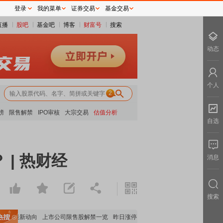
登录
我的菜单
证券交易
基金交易
直播
股吧
基金吧
博客
财富号
搜索
动态
个人
2
榜
限售解禁
IPO审核
大宗交易
估值分析
自选
| 热财经
消息
搜索
主力最新动向
上市公司限售股解禁一览
昨日涨停
电力板块走强
煤炭板块领涨