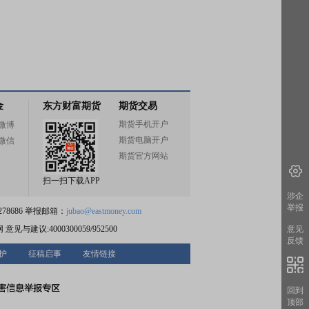
金
东方财富期货
期货交易
期货手机开户
微博
期货电脑开户
微信
期货官方网站
扫一扫下载APP
涉企
举报
78686 举报邮箱：
jubao@eastmoney.com
网
意见与建议:4000300059/952500
意见
反馈
护
征稿启事
友情链接
回到
顶部