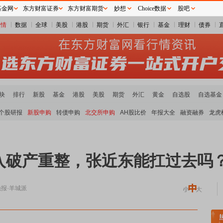
基金网
东方财富证券
东方财富期货
妙想
Choice数据
股吧
行情
数据
全球
美股
港股
期货
外汇
银行
基金
理财
债券
块
排行
新股
基金
港股
美股
期货
外汇
黄金
自选股
自选基金
个股研报
新股申购
转债申购
北交所申购
AH股比价
年报大全
融资融券
龙虎
破产重整，张近东能扛过去吗？ 
报·羊城派
块活跃
沪深资金流向
A股估值分析全览
重要机构持股数据
机构调研数据一览