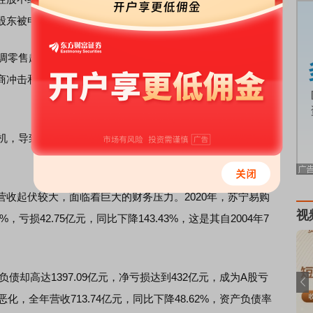
股东被申请重整不影响公司持续经营。
调零售起家，到全国连锁上万家门店、苏宁易购一度在
家电
商冲击和盲目扩张等因素影响下，公司逐渐走向下坡路，多
机，导致大批商家、供应商公开向其讨要货款和保证金，苏
起伏较大，面临着巨大的财务压力。2020年，苏宁易购
视
%，亏损42.75亿元，同比下降143.43%，这是其自2004年7
债却高达1397.09亿元，净亏损达到432亿元，成为A股亏
化，全年营收713.74亿元，同比下降48.62%，资产负债率