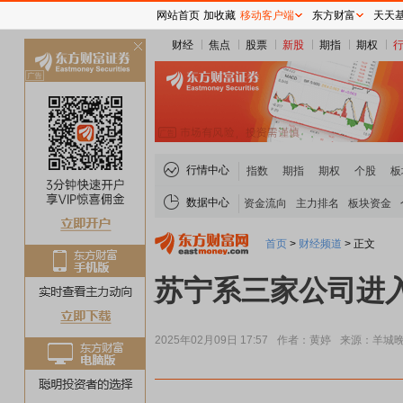
网站首页
加收藏
移动客户端
东方财富
天天
财经
焦点
股票
新股
期指
期权
关
闭
行情中心
指数
期指
期权
个股
板
数据中心
资金流向
主力排名
板块资金
首页
>
财经频道
>
正文
苏宁系三家公司进入
2025年02月09日 17:57
作者：黄婷
来源：羊城晚
煤炭板块领涨
贵金属板块走强
半导体板