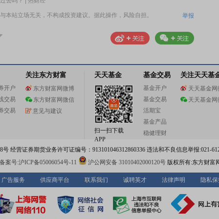
去吗？ | 热财经
与本站立场无关，不构成投资建议。据此操作，风险自担。
举报
关注东方财富
天天基金
基金交易
关注天天基
券开户
基金开户
东方财富网微博
天天基金网
线交易
基金交易
东方财富网微信
天天基金网
券交易
活期宝
意见与建议
基金产品
扫一扫下载
稳健理财
APP
 经营证券期货业务许可证编号：913101046312860336 违法和不良信息举报:021-612
案号:沪ICP备05006054号-11
沪公网安备 31010402000120号
版权所有:东方财富
广告服务
供应商平台
联系我们
诚聘英才
法律声明
隐私保