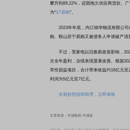
攀升到89.22%，还因拖欠供应商货款、
为“
ST易购
”。
交所顶格打新居然只能中碎股
敢为——比亚迪智能化战
2023年年底，内江锦华物流有限公司
购、鞍山苏宁易购又被债务人申请破产清
不过，受家电以旧换新政策影响，2024
次全年盈利，业绩表现显著改善。根据20
常性损益项目，合计带来收益约18亿元至
利润为5亿元至7亿元。
全新妙想投研助理，立即体验
文章来源：羊城晚报·羊城派