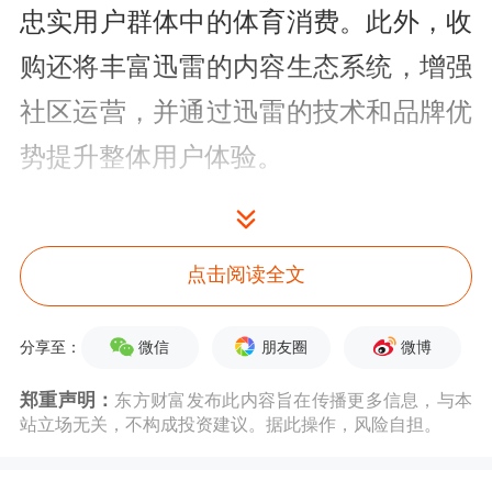
忠实用户群体中的体育消费。此外，收
购还将丰富迅雷的内容生态系统，增强
社区运营，并通过迅雷的技术和品牌优
势提升整体用户体验。
迅雷的前身是深圳市三代科技开发有限
公司，2005年更名，面向个人用户和企
点击阅读全文
业用户制造了下载加速、影音娱乐等产
微信
朋友圈
微博
分享至：
品及服务。
郑重声明：
东方财富发布此内容旨在传播更多信息，与本
去年第三季度，迅雷未经审计财报的显
站立场无关，不构成投资建议。据此操作，风险自担。
示，其总营收为8010万美元，同比下降