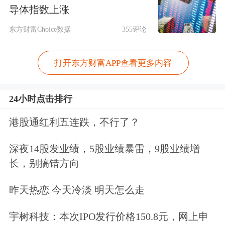
导体指数上涨
东方财富Choice数据
355评论
打开东方财富APP查看更多内容
24小时点击排行
港股通红利五连跌，不行了？
深夜14股发业绩，5股业绩暴雷，9股业绩增
而创建于2004年的虎扑则是以体育赛事
长，别搞错方向
和日常生活为主的文化社区网站，专注
昨天热恋 今天冷淡 明天怎么走
于篮球、足球、游戏、电竞赛事等内
宇树科技：本次IPO发行价格150.8元，网上申
容。虎扑也是英语单词篮筐（hoop）的