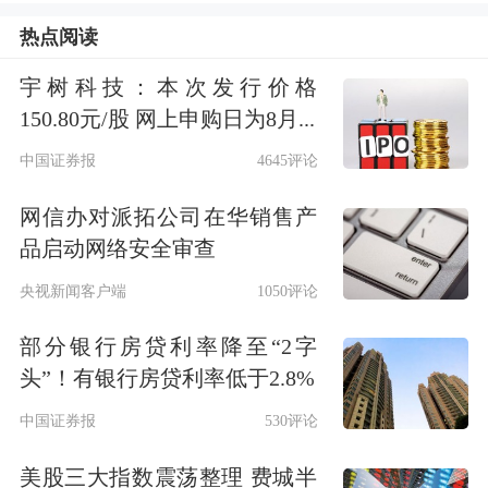
4.9%，主要由于国内直播业务缩减以及
热点阅读
云计算
业务收入减少。另外，毛利率为
宇树科技：本次发行价格
50.8%，去年同期为44.6%。通用会计准
150.80元/股 网上申购日为8月...
则（GAAP）下，三季度净利润为440万
中国证券报
4645评论
美元，与去年持平。截至2024年9月30
网信办对派拓公司在华销售产
日，迅雷会员用户数约为551万，去年
品启动网络安全审查
同期会员用户数约为502万。
央视新闻客户端
1050评论
部分银行房贷利率降至“2字
自去年起，迅雷还加快推行涵盖技术开
头”！有银行房贷利率低于2.8%
放、AI实验室、投资孵化的全球化战
中国证券报
530评论
略，包括在香港设立全球技术中心，以
美股三大指数震荡整理 费城半
及在杭州余杭区设立AI全球总部。