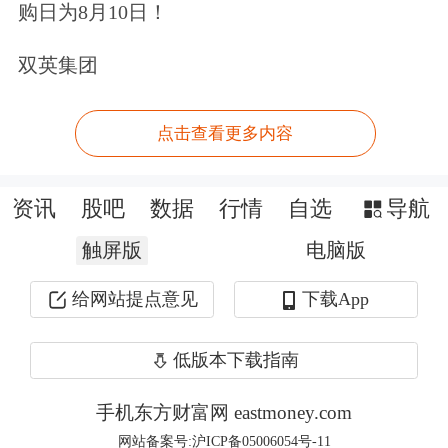
购日为8月10日！
音译。如今其用户数超过1亿，活跃用
双英集团
户数达8000万，但其中90%以上为男
性。
点击查看更多内容
过于垂直的内容、以广告为主的单一营
资讯
股吧
数据
行情
自选
导航
收结构，使得自身抗风险能力较差。过
触屏版
电脑版
去十年，虎扑曾两次冲击上市，但均宣
告失败。其最高估值为77.22亿。随后
给网站提点意见
下载App
增值创新不成功、新冠疫情、“NBA莫
低版本下载指南
雷”等事件也带来了不小冲击。
手机东方财富网 eastmoney.com
在去年的20周年庆典上，于2021年接任
网站备案号:沪ICP备05006054号-11