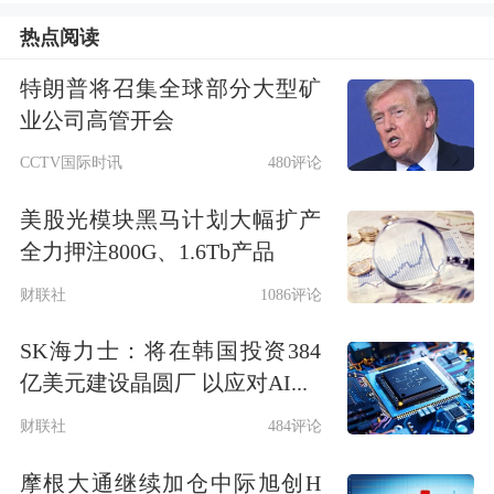
热点阅读
数据宝统计显示，业绩预计高增长科创
板个股今年以来平均上涨5.94%。个股
特朗普将召集全球部分大型矿
业公司高管开会
来看，今年以来涨幅最大的是
仕佳光
CCTV国际时讯
480评论
子
，累计上涨41.92%，
福光股份
、
海天
美股光模块黑马计划大幅扩产
瑞声
分别上涨36.07%、32.74%紧随其
全力押注800G、1.6Tb产品
后。股价下跌个股中，
赛分科技
跌幅最
财联社
1086评论
大，累计下跌26.67%，跌幅较大的还有
SK海力士：将在韩国投资384
科兴制药
、
中信博
，累计跌幅分别为
亿美元建设晶圆厂 以应对AI...
16.97%、15.50%。
财联社
484评论
资金流向方面，业绩大幅增长股，近5
摩根大通继续加仓中际旭创H