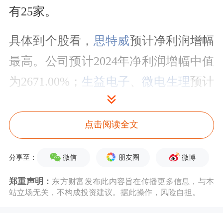
有25家。
具体到个股看，
思特威
预计净利润增幅
最高。公司预计2024年净利润增幅中值
为2671.00%；
生益电子
、
微电生理
预计
净利润同比增幅中值分别为1415.54%、
805.34%，增幅位列第二、第三。
点击阅读全文
分行业看，2024年净利润增逾50%的科
微信
朋友圈
微博
分享至：
创板股主要集中在
电子
、
医药生物
、
计
郑重声明：
东方财富发布此内容旨在传播更多信息，与本
算机
等行业，分别有32只、17只、10只
站立场无关，不构成投资建议。据此操作，风险自担。
个股上榜。