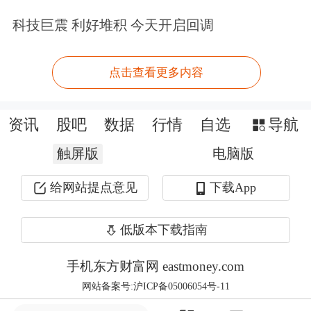
688183
生益电子
2025.01.24
预盈
1415.54
科技巨震 利好堆积 今天开启回调
688351
微电生理
2025.01.25
预增
805.34
点击查看更多内容
688380
中微半导
2025.01.25
预盈
715.08
688485
九州一轨
2025.01.18
预增
682.96
资讯
股吧
数据
行情
自选
导航
688766
普冉股份
2025.01.27
预盈
659.30
触屏版
电脑版
688506
百利天恒
2025.01.21
预盈
561.24
688234
天岳先进
2025.01.24
预盈
510.10
给网站提点意见
下载App
688662
富信科技
2025.01.14
预盈
467.78
低版本下载指南
688155
先惠技术
2025.01.24
预增
450.62
688798
艾为电子
2025.01.24
预增
385.21
手机东方财富网 eastmoney.com
网站备案号:沪ICP备05006054号-11
688159
有方科技
2025.01.25
预盈
365.41