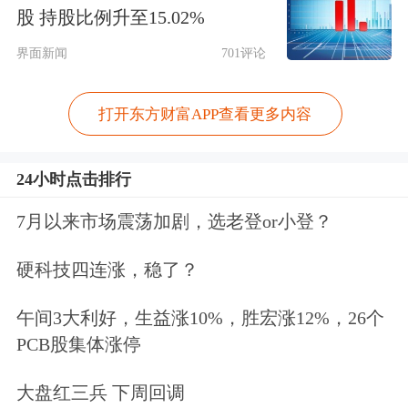
日主力资金净流入较多的有
虹软科技
、
股 持股比例升至15.02%
中信博、
恒玄科技
，资金净流入金额分
界面新闻
701评论
别为1.24亿元、1.18亿元、8952.53万
打开东方财富APP查看更多内容
元。近5日主力资金净流出金额较高的
有
海光信息
、
甬矽电子
、
先锋精科
，资
24小时点击排行
金净流出金额分别为5.61亿元、3.21亿
7月以来市场震荡加剧，选老登or小登？
元、2.21亿元。
硬科技四连涨，稳了？
科创板公司2024年净利润预计增幅排名
午间3大利好，生益涨10%，胜宏涨12%，26个
左右拖动表格，可查看剩余表格内容
PCB股集体涨停
代码
简称
业绩预告日期
业绩预告类型
预计净利
大盘红三兵 下周回调
688213
思特威
2025.01.27
预增
2671.00