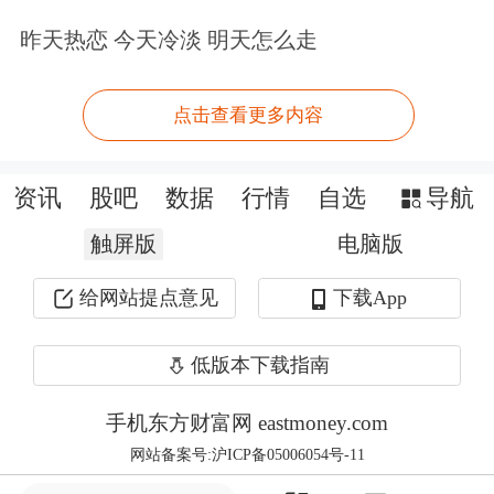
中国旅游研究院副研究员韩元军说，当
昨天热恋 今天冷淡 明天怎么走
前，我国冰雪旅游市场展现出前所未有
的活力，超大规模的市场需求、强力的
点击查看更多内容
政策支持和高品质的产品供给，共同推
动冰雪旅游加快向大众化、品质化、数
资讯
股吧
数据
行情
自选
导航
字化转型，冰雪旅游市场进入了发展新
触屏版
电脑版
阶段。
给网站提点意见
下载App
冰雪旅游的热度，从各大平台的数据可
低版本下载指南
见一斑。美团旅行数据显示，2024年11
手机东方财富网 eastmoney.com
月以来，滑雪搜索热度环比增长83%。
网站备案号:沪ICP备05006054号-11
同程旅行
发布的报告显示，2024年11月