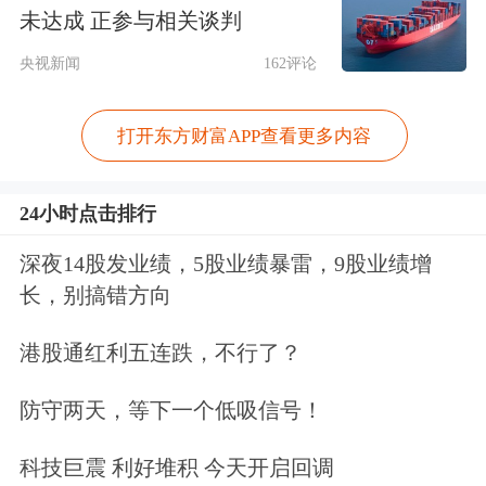
舞龙舞狮等文艺节目轮番上演……在新
未达成 正参与相关谈判
疆生产建设兵团第八师石河子市“北纬
央视新闻
162评论
44°梦幻冰雪”活动启幕现场，掌声、欢
打开东方财富APP查看更多内容
笑声不断，来自全国各地的游客体验冬
游新疆的乐趣。
24小时点击排行
为丰富游客冬季出游选择，新疆生产建
深夜14股发业绩，5股业绩暴雷，9股业绩增
长，别搞错方向
设兵团举办“遇见五家渠·冰雪奇缘
季”欢乐嘉年华、十二师“七彩雪村”冰
港股通红利五连跌，不行了？
雪游园会、兵团“奔跑吧·少年”第十二
防守两天，等下一个低吸信号！
届青少年速度滑冰锦标赛等34项活动。
科技巨震 利好堆积 今天开启回调