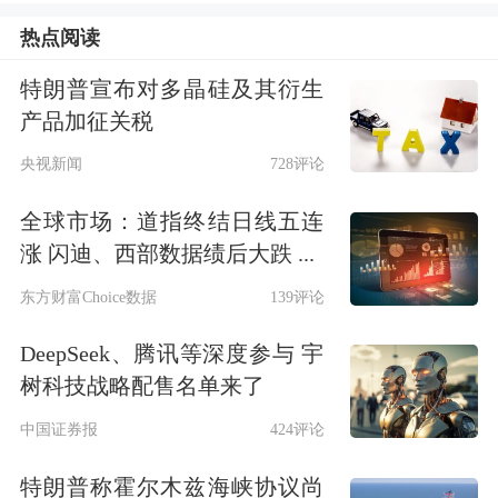
客参与，线上整体曝光量超10亿。
热点阅读
进入冰雪季，吉林举办了多场活动，长
特朗普宣布对多晶硅及其衍生
产品加征关税
春市文化广播电视和旅游局相关负责人
央视新闻
728评论
表示，2024—2025雪季，长春推出冰雪
体育、冰雪研学、冰雪演艺、冰雪商贸
全球市场：道指终结日线五连
涨 闪迪、西部数据绩后大跌 ...
等多个板块、300余项主题活动，做好
东方财富Choice数据
139评论
冰雪与文体商旅融合，带动冰雪旅游持
DeepSeek、腾讯等深度参与 宇
续升温。
树科技战略配售名单来了
璀璨精美的花灯和形态各异的冰雕、雪
中国证券报
424评论
雕引得游客纷纷合照打卡，川剧变脸、
特朗普称霍尔木兹海峡协议尚