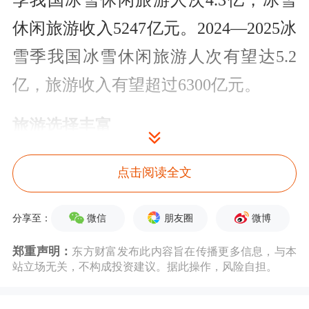
季我国冰雪休闲旅游人次4.3亿，冰雪
休闲旅游收入5247亿元。2024—2025冰
雪季我国冰雪休闲旅游人次有望达5.2
亿，旅游收入有望超过6300亿元。
旅游选择丰富
需求加速释放
点击阅读全文
一边欣赏雾凇景观，一边享受温暖的围
微信
朋友圈
微博
分享至：
炉煮茶，在吉林阿什雾凇观赏带，吉林
郑重声明：
东方财富发布此内容旨在传播更多信息，与本
省文化和旅游厅携手巨量星图推出
站立场无关，不构成投资建议。据此操作，风险自担。
的“雪境露营”活动，吸引了超过5.5万游