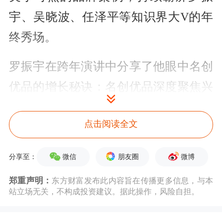
宇、吴晓波、任泽平等知识界大V的年
终秀场。
罗振宇在跨年演讲中分享了他眼中名创
优品的增长秘诀：名创优品深度聚焦兴
趣消费领域，与年轻一代的情绪同频共
点击阅读全文
振，精准洞悉并满足他们的精神需求，
从而巧妙解锁了新的商业成功密钥，为
微信
朋友圈
微博
分享至：
整个行业树立了创新发展的标杆。
郑重声明：
东方财富发布此内容旨在传播更多信息，与本
站立场无关，不构成投资建议。据此操作，风险自担。
多位知识大咖点赞，
超级品牌
势能凸显