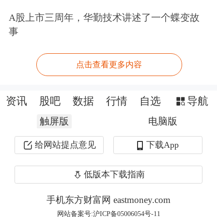
同比增长41%。其中，海外市场IP商品
A股上市三周年，华勤技术讲述了一个蝶变故
销售占比超过40%，销售额同比增长近
事
85%，IP策略对海外销售的拉动尤为明
显。
点击查看更多内容
回顾2024年，名创优品持续推进全球品
资讯
股吧
数据
行情
自选
导航
牌战略升级，以“全球IP联名集合店”为
触屏版
电脑版
最新品牌定位，不断向全球化的“超级
给网站提点意见
下载App
品牌”迈进，取得了显著的成绩。在10
月举办的“名创优品2024全球品牌战略
低版本下载指南
升级成果发布会”上，叶国富指出，当
手机东方财富网 eastmoney.com
前全球零售业经历重大变革，中国零售
网站备案号:沪ICP备05006054号-11