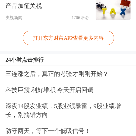
产品加征关税
黎香榭丽舍大街的中国品牌，取得了十
央视新闻
1706评论
分亮眼的业绩表现。无论是在欧美还是
东南亚，名创优品都通过稳定的门店扩
打开东方财富APP查看更多内容
展和精准的市场营销，建立了良好的品
牌认知度。
24小时点击排行
三连涨之后，真正的考验才刚刚开始？
尽管全球零售市场环境日趋复杂、挑战
不断，名创优品依旧能够交出一份亮眼
科技巨震 利好堆积 今天开启回调
的财报成绩单。2024年前三季度，名创
深夜14股发业绩，5股业绩暴雷，9股业绩增
优品集团总营收同比增长22.8%，达到
长，别搞错方向
122.8亿元，海外业务收入突破45亿，
防守两天，等下一个低吸信号！