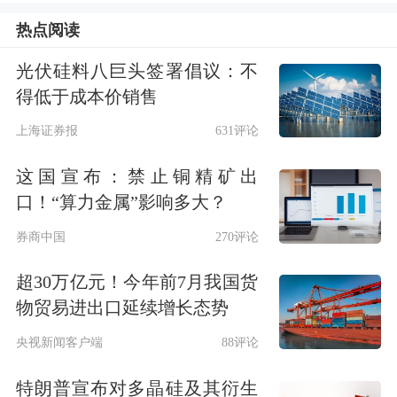
名创优品高频亮相于知识大咖年度演
热点阅读
讲，其背后是品牌战略升级后持续上扬
光伏硅料八巨头签署倡议：不
的“超级品牌”势能。近年来，名创优品
得低于成本价销售
全力推进全球化战略，在全球市场开疆
上海证券报
631评论
拓土，其品牌形象深深根植于消费者心
这国宣布：禁止铜精矿出
智，在年轻消费者圈层中掀起浪潮，成
口！“算力金属”影响多大？
为深受全球年轻人喜爱的零售品牌。
券商中国
270评论
截至2024年9月30日，名创优品集团全
超30万亿元！今年前7月我国货
物贸易进出口延续增长态势
球门店数达7420家，海外门店数近3000
央视新闻客户端
88评论
家，成功进入全球112个国家和地区，
是首个进驻美国纽约时代广场、法国巴
特朗普宣布对多晶硅及其衍生