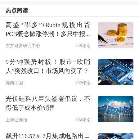
模将达到380亿美元。
热点阅读
下跌方面，零售股集体调整，
中百集
高盛“唱多”+Rubin规模出货
PCB概念掀涨停潮！多只中报...
团
、
好想你
、
银座股份
尾盘跌停；
AI眼
东方财富研究中心
236评论
镜
概念股下挫，
国星光电
跌停，
英唐智
控
、
显盈科技
、
思泰克
、
激智科技
等股
9分钟强势封板！股市“吹哨
人”突然改口！市场风向变了？
集体跌逾10%。另有免税、
铜缆高速连
券商中国
262评论
接
、冰雪产业、
数据中心
等板块跌幅居
光伏硅料八巨头签署倡议：不
前。
得低于成本价销售
上海证券报
894评论
飙升116.57% 7月集成电路出口