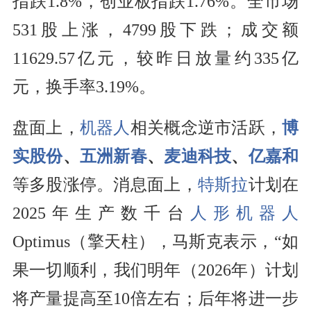
指跌1.8%，创业板指跌1.76%。全市场
531股上涨，4799股下跌；成交额
11629.57亿元，较昨日放量约335亿
元，换手率3.19%。
盘面上，
机器人
相关概念逆市活跃，
博
实股份
、
五洲新春
、
麦迪科技
、
亿嘉和
等多股涨停。消息面上，
特斯拉
计划在
2025年生产数千台
人形机器人
Optimus（擎天柱），马斯克表示，“如
果一切顺利，我们明年（2026年）计划
将产量提高至10倍左右；后年将进一步