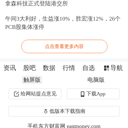
拿森科技正式登陆港交所
近期市场连续调整，风险偏好有所降
午间3大利好，生益涨10%，胜宏涨12%，26个
低，市场成交量较前期回落明显。在市
PCB股集体涨停
场避险情绪有所升温的背景下，多家机
构表示，仍看好2025年A股市场的整体
点击查看更多内容
行情。
资讯
股吧
数据
行情
自选
导航
华龙证券表示，在市场连续调整后，风
触屏版
电脑版
险溢价率显示市场进入配置的机会值区
给网站提点意见
下载App
间，尽管短期仍面临一定的因素扰动，
但中长期配置机会正在逐步显现，且制
低版本下载指南
造业PMI仍处于扩张区间，景气延续，
手机东方财富网 eastmoney.com