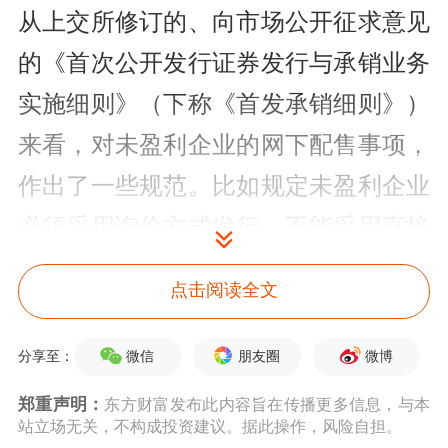
从上交所修订的、向市场公开征求意见
的《首次公开发行证券发行与承销业务
实施细则》（下称《首发承销细则》）
来看，对未盈利企业的网下配售事项，
作出了一些规范。比如规定未盈利企业
必须采用询价方式发行，不能采用直接
定价；同时规定未盈利企业和主承销商
点击阅读全文
可以采用约定限售方式：安排网下发行
证券设定不同档位的限售比例或限售
微信
朋友圈
微博
分享至：
期；公募基金等专业投资者可以自主申
郑重声明：
东方财富发布此内容旨在传播更多信息，与本
站立场无关，不构成投资建议。据此操作，风险自担。
购不同限售档位；其他投资者按照最低