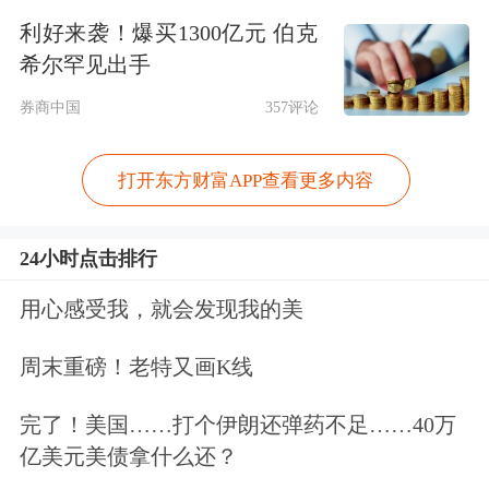
行规模100亿元以上的，限售比例不低
利好来袭！爆买1300亿元 伯克
于70%。
希尔罕见出手
券商中国
357评论
对未盈利企业IPO进行网下限售，这个
做法是值得肯定的。这也是为了让参与
打开东方财富APP查看更多内容
网下配售的机构在进行询价时能够更加
谨慎，减少胡乱报价。毕竟有了限售期
24小时点击排行
的锁定，机构报价时需要更加重视公司
用心感受我，就会发现我的美
的投资价值。否则，报价太高，股票上
周末重磅！老特又画K线
市后破发，机构参与配售就要遭遇投资
完了！美国……打个伊朗还弹药不足……40万
亏损的命运。所以，《首发承销细则》
亿美元美债拿什么还？
的这一规定是一个不错的举措。