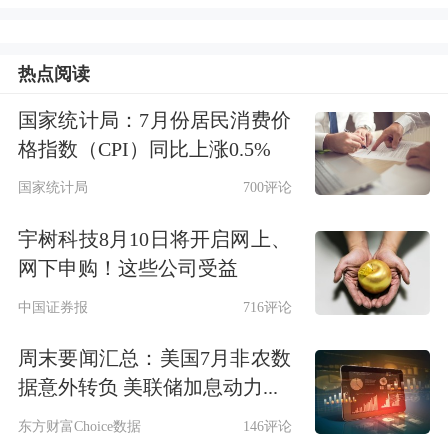
限售档位自主申购。
热点阅读
不仅如此，根据《首发承销细则》规
国家统计局：7月份居民消费价
定，未盈利企业在科创板上市的，网下
格指数（CPI）同比上涨0.5%
初始发行比例不低于本次公开发行证券
国家统计局
700评论
数量的80%，这一比例高于其他企业的
宇树科技8月10日将开启网上、
70%。同时，《首发承销细则》还对网
网下申购！这些公司受益
下限售比例提出了相应的要求。比如，
中国证券报
716评论
发行规模不足10亿元的，限售比例不低
周末要闻汇总：美国7月非农数
于10%；发行规模10亿元以上、不足
据意外转负 美联储加息动力...
100亿元的，限售比例不低于40%；发
东方财富Choice数据
146评论