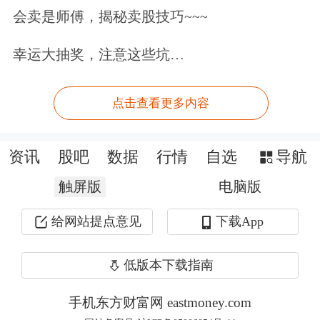
会卖是师傅，揭秘卖股技巧~~~
不过，《首发承销细则》的规定显然还
幸运大抽奖，注意这些坑…
有值得完善的地方。一是发行规模不足
10亿元与发行规模10亿元以上、不足
点击查看更多内容
100亿元这两个层次的限售比例有必要
做进一步的提高，将限售比例统一提高
资讯
股吧
数据
行情
自选
导航
到不低于50%。如果提高到50%比例
触屏版
电脑版
时，公司上市股份不满足上市条件要
给网站提点意见
下载App
求，则首先满足上市条件要求，在此基
础上，将其余的股份全部列入限售股范
低版本下载指南
围。
手机东方财富网 eastmoney.com