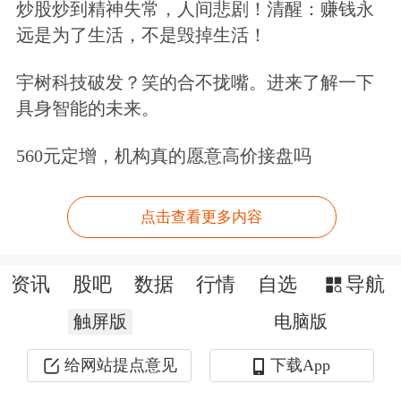
炒股炒到精神失常，人间悲剧！清醒：赚钱永
具体来看，由于居住及相关生活用品消
远是为了生活，不是毁掉生活！
费支出占到居民消费支出的比例约四分
宇树科技破发？笑的合不拢嘴。进来了解一下
之一，居民住房需求的改善将推动家
具身智能的未来。
居、装潢及建材等商品的消费支出。
560元定增，机构真的愿意高价接盘吗
同时，有必要以财政政策解决居民消费
点击查看更多内容
后顾之忧，唤醒更多消费需求。一方
面，提高退休人员、城乡居民
养老金
水
资讯
股吧
数据
行情
自选
导航
平，增加医保补助；发行超长期特别国
触屏版
电脑版
债，其所带来的财政拨款，用以提高困
给网站提点意见
下载App
难居民收入。另一方面，以更大力度的