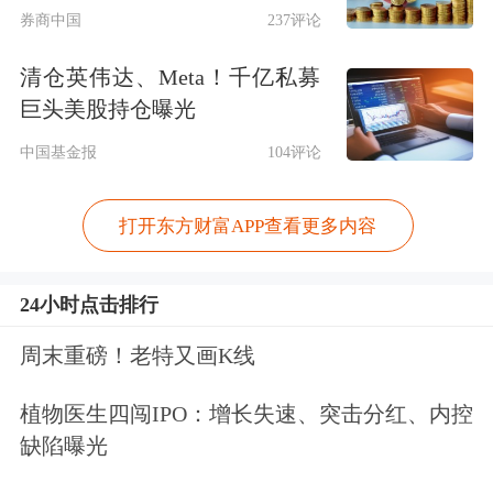
么？
券商中国
237评论
清仓英伟达、Meta！千亿私募
连平：
我认为需要强化对重点区域消费
巨头美股持仓曝光
关注。因为一线城市特别是国际消费中
中国基金报
104评论
心城市是扩大城镇消费的领头羊，六座
消费万亿之城社零总额占全国社零比例
打开东方财富APP查看更多内容
超过十分之一。
24小时点击排行
要保持重点城市的消费持续增长，需要
周末重磅！老特又画K线
从居民收入持续增长，社会保障制度完
植物医生四闯IPO：增长失速、突击分红、内控
善、增加持续的服务供给能力等多方面
缺陷曝光
发力。