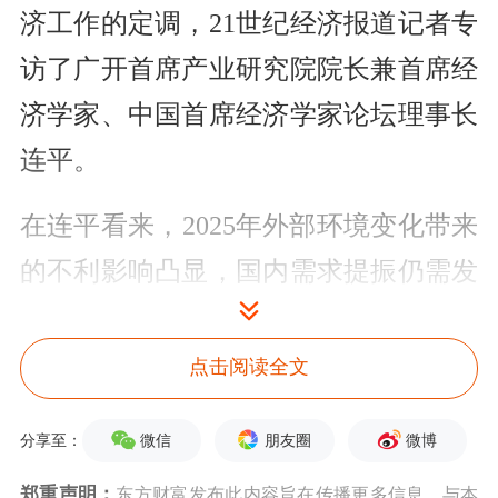
济工作的定调，21世纪经济报道记者专
访了广开首席产业研究院院长兼首席经
济学家、中国首席经济学家论坛理事长
连平。
在连平看来，2025年外部环境变化带来
的不利影响凸显，国内需求提振仍需发
力，产业结构转型升级已进入深水区，
我国经济增长将面临不小的压力。
点击阅读全文
连平认为，2025年，制造业和基建投资
微信
朋友圈
微博
分享至：
仍将是拉动投资的重要引擎，预计2025
郑重声明：
东方财富发布此内容旨在传播更多信息，与本