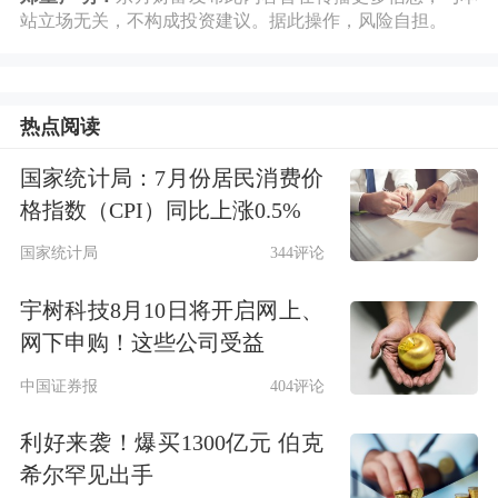
年固定资产投资（不含农户）同比增长
站立场无关，不构成投资建议。据此操作，风险自担。
4.0%，增速高于2024年。此外，全年消
费支出贡献率有望升至65%，拉动GDP
热点阅读
增速约3.25个百分点，为经济增长保持
国家统计局：7月份居民消费价
韧性“保驾护航”。
格指数（CPI）同比上涨0.5%
国家统计局
344评论
推动重点城市消费持续增长
宇树科技8月10日将开启网上、
《21世纪》：2025年重点任务第一项就
网下申购！这些公司受益
是大力提振消费、提高投资效益，全方
中国证券报
404评论
位扩大国内需求。为提振消费，哪些领
利好来袭！爆买1300亿元 伯克
域需要重点关注？具体实施路径是什
希尔罕见出手