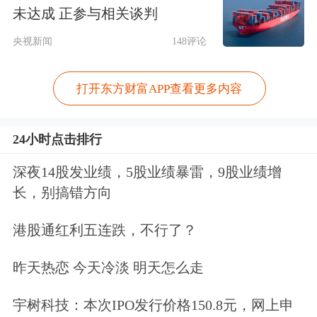
未达成 正参与相关谈判
重要举措，将加速光伏等
新能源
成为我
央视新闻
148评论
国能源的重要组成部分。
打开东方财富APP查看更多内容
此外，宏观政策也是调节光伏行业健康
发展的重要手段之一。刘艺羡认为，在
24小时点击排行
当前光伏行业高增长后，面临供过于求
深夜14股发业绩，5股业绩暴雷，9股业绩增
的情况，通过宏观政策的调控，限制产
长，别搞错方向
能也是行业走出困境的一解。比如，
港股通红利五连跌，不行了？
《光伏制造行业规范条件（2024年
本）》修订版于2024年11月15日发布，
昨天热恋 今天冷淡 明天怎么走
对新建项目的准入门槛有所提高。新建
宇树科技：本次IPO发行价格150.8元，网上申