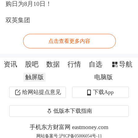
项目标准大幅提高，既明确了对新建产
购日为8月10日！
能严格限制的态度，也希望通过更低的
双英集团
能耗指标逐步拉开先进产能与落后产能
之间的差距。
点击查看更多内容
作为多晶硅的重要生产成本之一，
电力
资讯
股吧
数据
行情
自选
导航
改革政策对晶硅光伏产业的影响不容小
触屏版
电脑版
觑。回顾过去几十年新能源产业的发展
给网站提点意见
下载App
趋势，浙商期货新能源项目部部长陆诗
元介绍，针对新能源生产成本过高带来
低版本下载指南
的矛盾，已经通过补贴支持产业链初期
手机东方财富网 eastmoney.com
发展而解决，随着技术进步，成本大幅
网站备案号:沪ICP备05006054号-11