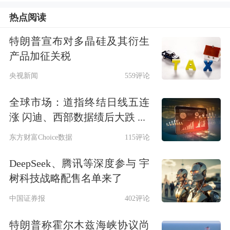
标”。大型风电光伏基地建设正在为新
热点阅读
能源产业发展提供新的动力，同时深刻
特朗普宣布对多晶硅及其衍生
影响行业发展格局。比如，根据国家发
产品加征关税
改委和国家能源局发布的《以沙漠、戈
央视新闻
559评论
壁、荒漠地区为重点的大型风电光伏基
全球市场：道指终结日线五连
涨 闪迪、西部数据绩后大跌 ...
地规划布局方案》，到2030年，规划建
东方财富Choice数据
115评论
设风光基地总装机约4.55亿千瓦。其
中“十四五”和“十五五”时期规划建设大
DeepSeek、腾讯等深度参与 宇
树科技战略配售名单来了
型风电光伏基地总装机约200GW和
中国证券报
402评论
255GW。刘艺羡认为，大型风电光伏基
地建设成为国家推动实现“双碳”目标的
特朗普称霍尔木兹海峡协议尚