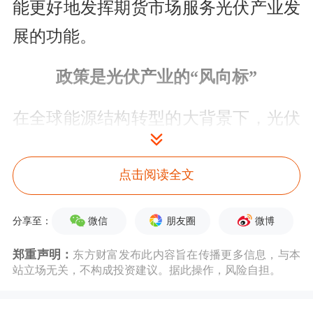
能更好地发挥期货市场服务光伏产业发
展的功能。
政策是光伏产业的“风向标”
在全球能源结构转型的大背景下，光伏
产业作为清洁能源的重要组成部分，其
发展受到国家层面的高度重视。近年
点击阅读全文
来，在“双碳”目标的引导下，各项光伏
微信
朋友圈
微博
分享至：
产业支持性政策频出。
郑重声明：
东方财富发布此内容旨在传播更多信息，与本
站立场无关，不构成投资建议。据此操作，风险自担。
从宏观层面来看，弘则研究光伏分析师
刘艺羡表示，政策是光伏产业的“风向