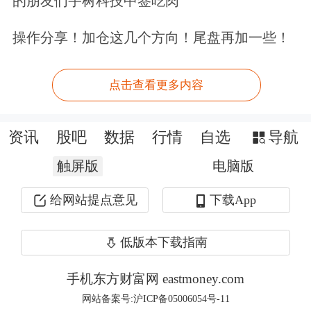
的朋友们宇树科技中签吃肉
国家统计局：
12月份，
制造业采购经理
操作分享！加仓这几个方向！尾盘再加一些！
指数（PMI）为50.1%
，比上月下降0.2
个百分点，制造业继续保持扩张。从企
点击查看更多内容
业规模看，大型企业PMI为50.5%，比
上月下降0.4个百分点，高于临界点；
资讯
股吧
数据
行情
自选
导航
中型企业PMI为50.7%，比上月上升0.7
触屏版
电脑版
个百分点，高于临界点；小型企业PMI
给网站提点意见
下载App
为48.5%，比上月下降0.6个百分点，低
于临界点。
低版本下载指南
品种资讯
手机东方财富网 eastmoney.com
网站备案号:沪ICP备05006054号-11