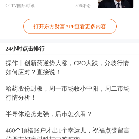
CCTV国际时讯
506评论
作座谈会纪要》。《纪要》围绕坚持积
极拯救和及时出清并举、兼顾债权人与
打开东方财富APP查看更多内容
中小股东利益保护、加强司法审判与行
24小时点击排行
政监管协调的总体思路，有利于更好发
挥破产审判职能作用，拯救具有重整价
操作丨创新药逆势大涨，CPO大跌，分歧行情
如何应对？直接说！
值和市场前景的上市公司，化解风险并
维护资本市场稳定，进一步提高上市公
哈药股份封板，周一市场收小中阳，周二市场
行情分析！
司质量，
切实保护上市公司债权人和广
大投资者，特别是中小投资者的合法权
半导体逆势走强，后市怎么看？
益
。
460个顶格账户才出1个幸运儿，祝福点赞留言