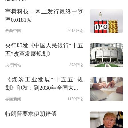
宇树科技：网上发行最终中签
央视新闻：
新年前夕，国家主席习近平
率0.0181%
通过中央广播电视总台和互联网，发表
券商中国
2013评论
了二〇二五年新年贺词。他表示，2024
央行印发《中国人民银行“十五
年，我们积极应对国内外环境变化带来
五”改革发展规划》
的影响，出台一系列政策“组合拳”，扎
央行网站
878评论
实推动高质量发展，
我国经济回暖向
《煤炭工业发展“十五五”规
好，国内生产总值预计超过130万亿
划》印发：到2030年全国大...
元
。
界面新闻
1159评论
特朗普要求伊朗赔偿
证监会：
最高法、证监会联合发布《关
于切实审理好上市公司破产重整案件工