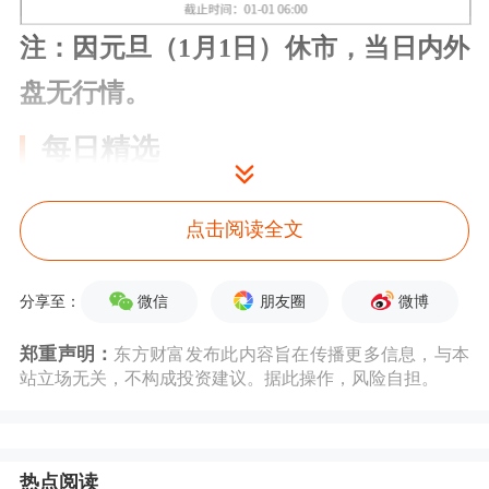
注：因元旦（1月1日）休市，当日内外
盘无行情。
每日精选
国家主席习近平发表二〇二五年新年贺
点击阅读全文
词
微信
朋友圈
微博
分享至：
1.7万亿元！央行两项工具投放中长期
郑重声明：
东方财富发布此内容旨在传播更多信息，与本
流动性
站立场无关，不构成投资建议。据此操作，风险自担。
2025年期货市场有哪些交易机会？
热点阅读
宏观产经