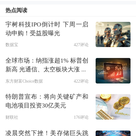
证监会及上交所受理。
热点阅读
宇树科技IPO倒计时 下周一启
聚焦“国泰君安+海通证券”业务整合问
动申购！受益股曝光
题，两家公司回复，将加快业务整合，
数据宝
427评论
在本次交易后尽快完成营运整合过渡，
全球市场：纳指涨超1% 标普创
并按照监管机构要求推进包括子公司在
新高 光通信、太空板块大涨 ...
内的各类牌照整合、业务划分等工作，
东方财富Choice数据
422评论
实现业务、客户的整体迁移合并。目
特朗普宣布：将向关键矿产和
前，国泰君安、海通证券已建立工作机
电池项目投资30亿美元
制，加快推进双方业务、客户与员工的
财联社
176评论
衔接安置。
凌晨突然下挫！美存储巨头跳