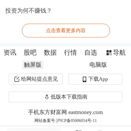
户体验平滑过渡、公司管理快速统一。
投资为何不赚钱？
此外，合并后公司控股股东和实际控制
点击查看更多内容
人均保持不变，并将根据相关法律法规
以及公司章程规定，选举组成新一届董
资讯
股吧
数据
行情
自选
导航
事会；将基于两家公司组织架构及管理
触屏版
电脑版
制度，结合未来发展战略，参照境内外
给网站提点意见
下载App
最佳实践，强化“以客户为中心”的战略
低版本下载指南
导向，优化母公司架构设置、明确职责
边界，增强组织效能、提升管理效率，
手机东方财富网 eastmoney.com
网站备案号:沪ICP备05006054号-11
确保业务与客户平稳衔接；将对子公司