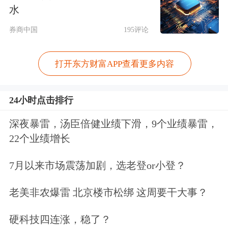
水
同时，合并后公司将承继国泰君安与海
券商中国
195评论
通证券全部业务资质和资格、承接双方
现有业务，整合并优化零售、机构、企
打开东方财富APP查看更多内容
业客户服务体系，充分保障客户权益、
更好提升客户服务体验、进一步做大客
24小时点击排行
户规模。将加快营运、系统、财务与合
深夜暴雷，汤臣倍健业绩下滑，9个业绩暴雷，
22个业绩增长
规风控融合，分步分批实现客户、业
务、系统等的平行迁移及整合统一，构
7月以来市场震荡加剧，选老登or小登？
建统一管控、垂直管理、分级授权的集
老美非农爆雷 北京楼市松绑 这周要干大事？
团化合规风控管理体系，推动实现系统
硬科技四连涨，稳了？
整合安全有序、基础资源有效利用、客