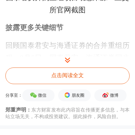
所官网截图
披露更多关键细节
回顾国泰君安与海通证券的合并重组历
程，9月5日，国泰君安、海通证券同步
发布关于筹划重大资产重组的停牌公
点击阅读全文
告；12月13日，两家公司召开股东大会
审议通过合并重组交易方案等相关议
微信
朋友圈
微博
分享至：
案，仅用时3个月就完成了全部公司治
郑重声明：
东方财富发布此内容旨在传播更多信息，与本
站立场无关，不构成投资建议。据此操作，风险自担。
理程序。12月23日，两家公司同步发布
公告，宣布合并重组申请正式获得中国