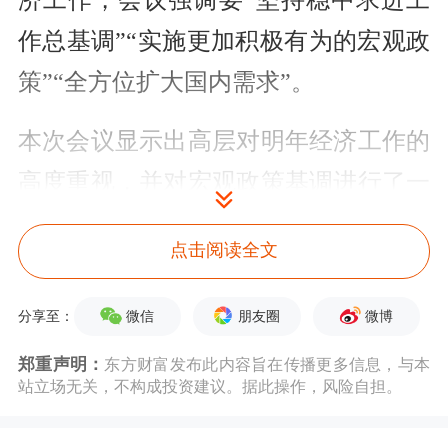
作总基调”“实施更加积极有为的宏观政
策”“全方位扩大国内需求”。
本次会议显示出高层对明年经济工作的
高度重视，并对宏观政策基调进行了一
系列重大调整，将对2025年宏观经济运
点击阅读全文
行产生重要的积极影响。
微信
朋友圈
微博
分享至：
2025年实施更加积极的财政政策，就是
要采取比2024年更大力度的措施加快经
郑重声明：
东方财富发布此内容旨在传播更多信息，与本
站立场无关，不构成投资建议。据此操作，风险自担。
济企稳回升，具体涉及以下五个方面。