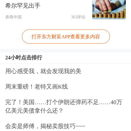
希尔罕见出手
4.中央对地方的转移支付规模有望超过
券商中国
363评论
11万亿元，支持地方保持和加大财政支
出规模。
打开东方财富APP查看更多内容
5.新增减税降费及退税缓费规模有望超
24小时点击排行
过3万亿元，重点支持科技研发与成果
用心感受我，就会发现我的美
转化，支持先进制造业、小微企业、购
房购车等大宗消费等领域。
周末重磅！老特又画K线
完了！美国……打个伊朗还弹药不足……40万
货币政策基调由“稳健”调整为“适度宽
亿美元美债拿什么还？
松”，将在更大程度上配合好更加积极
会卖是师傅，揭秘卖股技巧~~~
的财政政策，实施“双松”组合，保持流