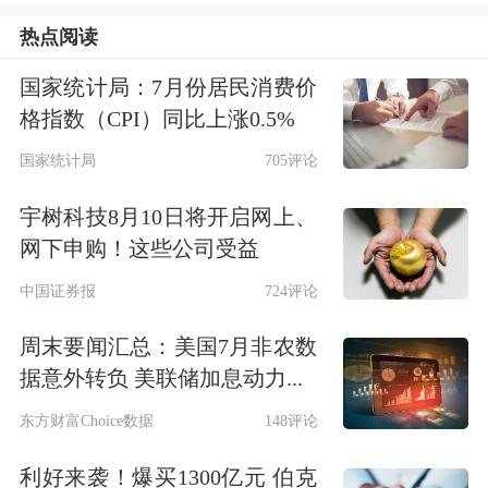
1.全年可能安排4%至4.5%的赤字率，赤
热点阅读
字规模或在5.5万亿元以上，以加大支
国家统计局：7月份居民消费价
出力度，释放扩张信号，稳定和改善市
格指数（CPI）同比上涨0.5%
场预期。
国家统计局
705评论
2.地方专项债额度提升至6万亿元以
宇树科技8月10日将开启网上、
网下申购！这些公司受益
上，用于补充地方财力。
中国证券报
724评论
3.增发2万亿元超长期特别国债，部分
周末要闻汇总：美国7月非农数
用于支持“两重”建设和“两新”实施，部
据意外转负 美联储加息动力...
分用于支持
新型城镇化
建设和民生保
东方财富Choice数据
148评论
障。
利好来袭！爆买1300亿元 伯克