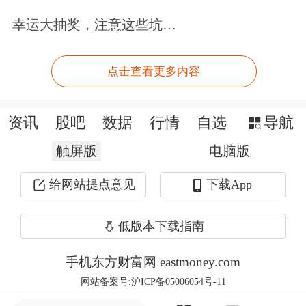
动性合理充裕，降低市场融资成本。
幸运大抽奖，注意这些坑…
2025年适度宽松的货币政策将进一步加
点击查看更多内容
大市场流动性供给，推进市场利率持续
下行，加快信贷增长，刺激需求扩张。
资讯
股吧
数据
行情
自选
导航
触屏版
电脑版
一是
扩大总量工具操作规模
，通过降
准、增加买断式逆回购与MLF等公开市
给网站提点意见
下载App
场操作规模、购买国债、政策性银行购
低版本下载指南
债等货币工具释放流动性。全年有望降
手机东方财富网 eastmoney.com
准1个百分点左右，释放近3万亿元以上
网站备案号:沪ICP备05006054号-11
流动性。