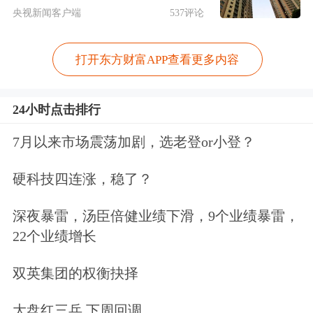
央视新闻客户端
537评论
打开东方财富APP查看更多内容
24小时点击排行
7月以来市场震荡加剧，选老登or小登？
热门中概股多数上涨，
腾讯音乐
、
晶科
硬科技四连涨，稳了？
能源
涨超3%，
携程
、小米集团ADR涨
深夜暴雷，汤臣倍健业绩下滑，9个业绩暴雷，
超2%，
百度
、
金山云
等涨超1%。新能
22个业绩增长
源汽车股多数下跌，
蔚来
、极氪跌超
双英集团的权衡抉择
1%。
大盘红三兵 下周回调