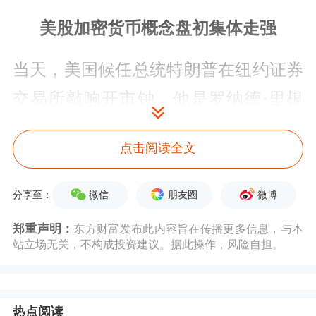
美股加密货币概念盘初集体走强
当天，美国候任总统特朗普在纽约证券
交易所敲响开市钟，他是罗纳德·里根
之后首位在纽交所“敲钟”的候任总统。
点击阅读全文
特朗普表示，将在加密货币领域做一些
伟大的事情。
微信
朋友圈
微博
分享至：
受到该消息影响，美股加密货币概念盘
郑重声明：
东方财富发布此内容旨在传播更多信息，与本
站立场无关，不构成投资建议。据此操作，风险自担。
初集体走强。截至发稿，Hut 8涨超
10%，BAKKT涨超7%，Bitdeer涨逾
热点阅读
5%，
嘉楠科技
涨超4%，Riot Platforms