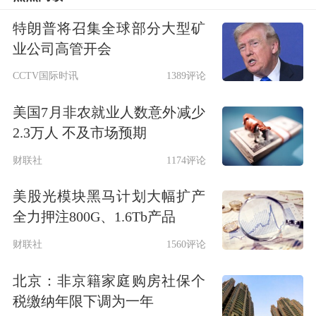
涨逾3%。
特朗普将召集全球部分大型矿
业公司高管开会
CCTV国际时讯
1389评论
美国7月非农就业人数意外减少
2.3万人 不及市场预期
财联社
1174评论
美股光模块黑马计划大幅扩产
纳斯达克中国金龙指数
一度涨超1%
全力押注800G、1.6Tb产品
财联社
1560评论
中概股盘初走高，纳斯达克中国金龙指
数一度涨超1%。
北京：非京籍家庭购房社保个
税缴纳年限下调为一年