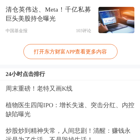
清仓英伟达、Meta！千亿私募
推全国目标。
巨头美股持仓曝光
2025年中国经济增长目标仍设定在5%
中国基金报
103评论
左右，且更关注GDP的质量、而非总
打开东方财富APP查看更多内容
量，并预告中央财政还有较大举债空间
和赤字提升空间，同时央行货币政策也
24小时点击排行
将继续加大逆周期调控力度。摩根资产
周末重磅！老特又画K线
管理判断，政策总基调偏积极，重点关
植物医生四闯IPO：增长失速、突击分红、内控
注中央加杠杆和扩内需、促消费力度。
缺陷曝光
摩根资产管理进一步表示，
数字并不是
炒股炒到精神失常，人间悲剧！清醒：赚钱永
唯一的考量，政策的思路更应值得关
远是为了生活，不是毁掉生活！