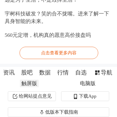
注。
重磅会议之后将进入政策密集期，
宇树科技破发？笑的合不拢嘴。进来了解一下
叠加12月美联储大概率降息，或为中国
具身智能的未来。
央行降准降息打开空间。因此判断，货
560元定增，机构真的愿意高价接盘吗
币财政共振发力的格局不改，大势方面
仍可保持积极。
点击查看更多内容
本次会议对于明年经济工作做出部署，
资讯
股吧
数据
行情
自选
导航
强调要“高质量完成‘十四五’规划目标任
触屏版
电脑版
务，为实现‘十五五’良好开局打牢基
给网站提点意见
下载App
础”。景顺长城基金则指出，具体值得
关注的点还包括会议提出要以科技创新
低版本下载指南