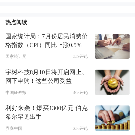
首提超常规逆周期调节、更加积极的财
政政策+适度宽松的货币政策、稳住楼
热点阅读
市股市、扩大内需放在重点工作第一位
国家统计局：7月份居民消费价
等四大亮点已经有了充分的认知，回归
格指数（CPI）同比上涨0.5%
到投资上，公募和券商还关注哪些核心
国家统计局
339评论
要点？
宇树科技8月10日将开启网上、
网下申购！这些公司受益
摩根资产管理介绍，备受关注的财政赤
中国证券报
403评论
字率、GDP目标增速等具体数字，过往
利好来袭！爆买1300亿元 伯克
经验是需要等到明年3月的全国“两
希尔罕见出手
会”公布。而1月陆续召开的地方两会将
券商中国
236评论
公布各省的GDP目标，据此也可大体反