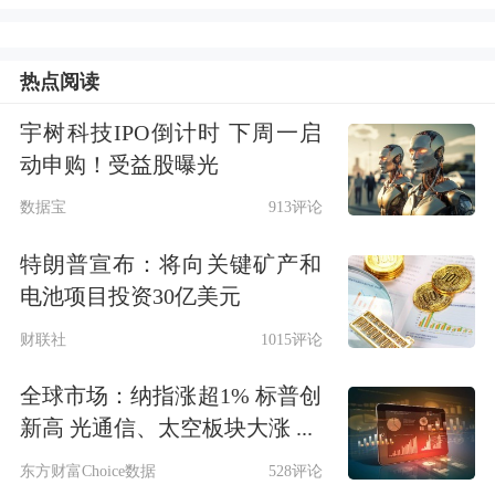
从内容来看，本次政治局会议对于货币
政策、财政政策、资本市场、楼市、消
热点阅读
费等社会各界关注的热点话题均有涉
宇树科技IPO倒计时 下周一启
及。
动申购！受益股曝光
数据宝
913评论
有券商总结了2023年4月以来历次政治
特朗普宣布：将向关键矿产和
局会议的内容。相比2024年9月，部分
电池项目投资30亿美元
表述较之前有了明显变化。
财联社
1015评论
如本次政治局会议对于宏观形势指出：
全球市场：纳指涨超1% 标普创
经济运行总体平稳、稳中有进，我国经
新高 光通信、太空板块大涨 ...
济实力、科技实力、综合国力持续增
东方财富Choice数据
528评论