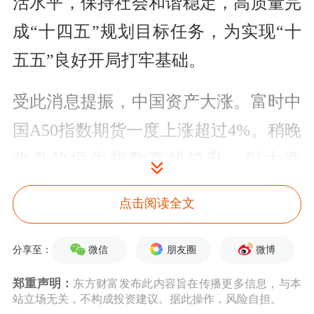
活水平，保持社会和谐稳定，高质量完
成“十四五”规划目标任务，为实现“十
五五”良好开局打牢基础。
受此消息提振，中国资产大涨。富时中
国A50指数期货一度上涨超过4%。稍晚
收盘的恒生指数直线拉升，以大涨
2.76%报收。政治局会议的内容也引发
点击阅读全文
了市场热议。
微信
朋友圈
微博
分享至：
多项重点主题表述较前次会议有明显变
郑重声明：
东方财富发布此内容旨在传播更多信息，与本
化
站立场无关，不构成投资建议。据此操作，风险自担。