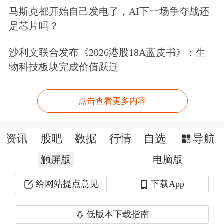
出现一些新的情况和问题。
马斯克都开始自己发电了，AI下一场争夺战还
是芯片吗？
对后续工作思路，本次政治局会议提
沙利文联合发布《2026港股18A蓝皮书》：生
出：更好统筹发展和安全，实施更加积
物科技板块完成价值跃迁
极有为的宏观政策，扩大国内需求……
高质量完成“十四五”规划目标任务，为
点击查看更多内容
实现“十五五”良好开局打牢基础……明
资讯
股吧
数据
行情
自选
导航
年要坚持稳中求进、以进促稳，守正创
新、先立后破，系统集成、协同配
触屏版
电脑版
合……充实完善政策工具箱，加强超常
给网站提点意见
下载App
规逆周期调节，打好政策“组合拳”，提
低版本下载指南
高宏观调控的前瞻性、针对性、有效