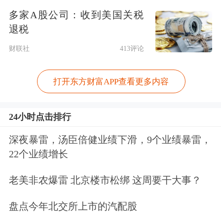
强。新质生产力稳步发展，改革开放持
多家A股公司：收到美国关税
续深化，重点领域风险化解有序有效，
退税
民生保障扎实有力，全年经济社会发展
财联社
413评论
主要目标任务将顺利完成。
打开东方财富APP查看更多内容
24小时点击排行
深夜暴雷，汤臣倍健业绩下滑，9个业绩暴雷，
22个业绩增长
9月的会议则指出，我国经济的基本面
老美非农爆雷 北京楼市松绑 这周要干大事？
及市场广阔、经济韧性强、潜力大等有
盘点今年北交所上市的汽配股
利条件并未改变。同时，当前经济运行