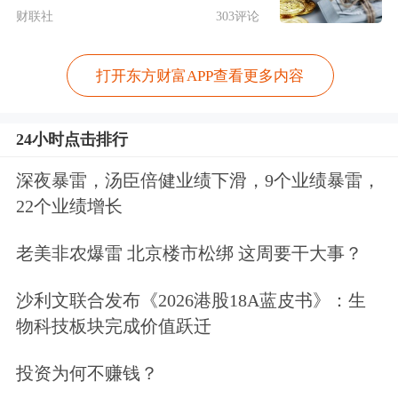
可以说，我国政府杠杆率明显低于主要
财联社
303评论
经济体和新兴市场国家，中央财政还有
打开东方财富APP查看更多内容
比较大的举债空间和赤字提升空间。事
实上，一系列更加积极的政策已经在紧
24小时点击排行
锣密鼓谋划推进中。
深夜暴雷，汤臣倍健业绩下滑，9个业绩暴雷，
22个业绩增长
老美非农爆雷 北京楼市松绑 这周要干大事？
沙利文联合发布《2026港股18A蓝皮书》：生
物科技板块完成价值跃迁
投资为何不赚钱？