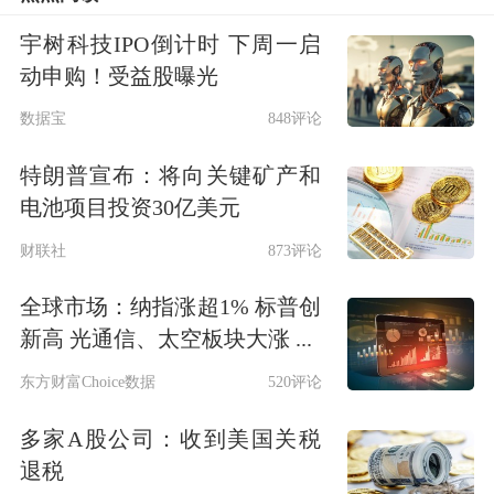
务14.3万亿元，政府负债率为67.5%。
宇树科技IPO倒计时 下周一启
从赤字率看，我国长期以来对于赤字率
动申购！受益股曝光
的安排较为谨慎，大多数年份低于
数据宝
848评论
3%，明显低于其他全球主要经济体。
特朗普宣布：将向关键矿产和
电池项目投资30亿美元
此外，我国地方政府债务形成了大量有
财联社
873评论
效资产。地方政府债务支持建设了一大
全球市场：纳指涨超1% 标普创
批交通、水利、能源等项目，很多资产
新高 光通信、太空板块大涨 ...
正在产生持续性收益，既为经济高质量
东方财富Choice数据
520评论
发展提供有力支撑，也是偿债资金的重
多家A股公司：收到美国关税
要来源。
退税