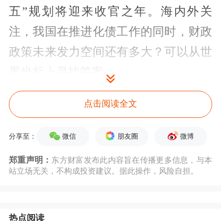
五”规划将迎来收官之年。海内外关
注，我国在推进化债工作的同时，财政
政策未来发力空间还有多大？可以从世
界坐标上寻找答案：
从负债率看，根据国际货币基金组织统
点击阅读全文
计，2023年末G20中的国家平均政府负
微信
朋友圈
微博
分享至：
债率118.2%，G7国家平均政府负债率
郑重声明：
123.4%。同期，我国政府全口径债务总
东方财富发布此内容旨在传播更多信息，与本
站立场无关，不构成投资建议。据此操作，风险自担。
额为85万亿元，其中，国债30万亿元，
地方政府法定债务40.7万亿元，隐性债
热点阅读