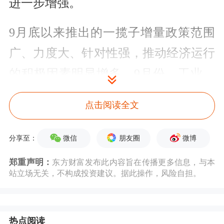
进一步增强。
9月底以来推出的一揽子增量政策范围
广、力度大、针对性强，推动经济运行
的积极因素明显增多。9月份，工业、
服务业、消费、投资等主要指标边际改
点击阅读全文
善；10月份是增量政策推出后的第一个
月，主要经济指标进一步好转。作为每
微信
朋友圈
微博
分享至：
月发布的首个经济数据，11月份PMI数
郑重声明：
东方财富发布此内容旨在传播更多信息，与本
站立场无关，不构成投资建议。据此操作，风险自担。
据透露出四季度经济的更多暖意。
数据显示，11月份制造业PMI较上月上
热点阅读