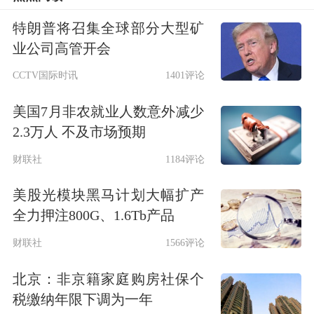
升0.2个百分点至50.3%，连续3个月上
特朗普将召集全球部分大型矿
升，且连续2个月运行在扩张区间，创7
业公司高管开会
个月以来新高。其中，两方面数据尤其
CCTV国际时讯
1401评论
值得关注。一是供需两端均加速扩张。
美国7月非农就业人数意外减少
反映市场需求的新订单指数为50.8%，
2.3万人 不及市场预期
自今年5月份以来首次升至扩张区间；
财联社
1184评论
生产指数为52.4%，连续3个月上升并达
美股光模块黑马计划大幅扩产
到今年5月份以来的高点。这两个分项
全力押注800G、1.6Tb产品
指标分别比上月上升0.8个和0.4个百分
财联社
1566评论
点，显示出来自需求端的拉动作用有所
北京：非京籍家庭购房社保个
增强。二是中小企业景气度改善。中型
税缴纳年限下调为一年