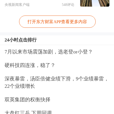
企业PMI为50%，较上月上升0.6个百分
央视新闻客户端
548评论
点，在连续6个月运行在50%以下后回
打开东方财富APP查看更多内容
到荣枯线；小型企业PMI为49.1%，虽
仍在荣枯线以下，但较上月上升了1.6
24小时点击排行
个百分点，生产指数升至51%以上。
7月以来市场震荡加剧，选老登or小登？
PMI反映的是企业对未来的预期，利润
硬科技四连涨，稳了？
数据则体现的是支撑企业持续发展
深夜暴雷，汤臣倍健业绩下滑，9个业绩暴雷，
的“元气”。从工业企业利润数据看，10
22个业绩增长
月份规模以上工业企业利润同比下降
双英集团的权衡抉择
10%，降幅较9月份大幅收窄17.1个百分
点，超六成行业盈利较上月好转，装备
大盘红三兵 下周回调