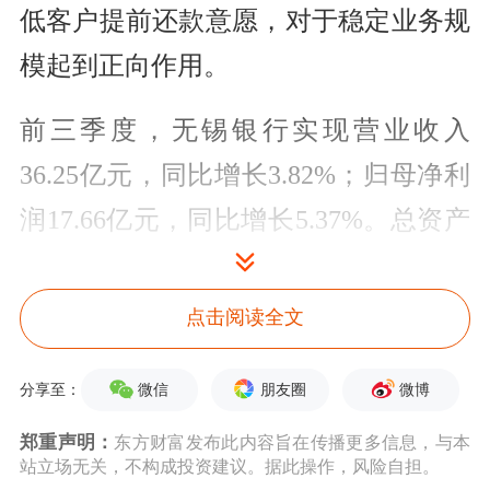
低客户提前还款意愿，对于稳定业务规
模起到正向作用。
前三季度，无锡银行实现营业收入
36.25亿元，同比增长3.82%；归母净利
润17.66亿元，同比增长5.37%。总资产
2,530.87亿元，较年初增幅7.72%。对于
提升明年的营收业务和利润增速，无锡
点击阅读全文
银行董事、行长陈红梅在三季度说明会
微信
朋友圈
微博
分享至：
上表示，一是本地传统业务稳健增长，
推进贷款投放；二是坚持普惠零售转型
郑重声明：
东方财富发布此内容旨在传播更多信息，与本
站立场无关，不构成投资建议。据此操作，风险自担。
战略；三是稳定中间业务收入；四是拓