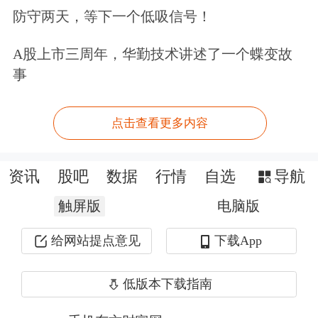
合
考虑监管政策导向、自身发展情况、
防守两天，等下一个低吸信号！
资本充足水平等因素，兼顾全体股东的
A股上市三周年，华勤技术讲述了一个蝶变故
整体利益及本行的可持续发展，努力提
事
升分红的稳定性和持续性。”
点击查看更多内容
要炒股，先开户。立即开户上车>>
资讯
股吧
数据
行情
自选
导航
文章来源：财联社
原标题：存量房贷利率下调影响不大 无锡银行：2025年稳定中间业
触屏版
电脑版
务收入
给网站提点意见
下载App
低版本下载指南