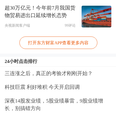
愿，对于稳定业务规模起到正向作用。
超30万亿元！今年前7月我国货
物贸易进出口延续增长态势
从资产质量来看，三季度末无锡银行不
央视新闻客户端
99评论
良贷款率0.78%，拨备覆盖率499.28%。
无锡银行的拨备覆盖率较年初下降
打开东方财富APP查看更多内容
23.29个百分点，但仍然在499.28%的高
24小时点击排行
位，远高于监管要求的120%-150%。
三连涨之后，真正的考验才刚刚开始？
对于投资者提升分红率的呼声，陶畅指
科技巨震 利好堆积 今天开启回调
出，一方面积极回报股东，另一方面合
理确定利润留存，持续提升内源性资本
深夜14股发业绩，5股业绩暴雷，9股业绩增
长，别搞错方向
的积累。“在制定分红政策方案时将
综