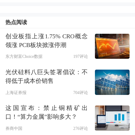
宽思路做优资金业务。
热点阅读
三季度末，无锡银行贷款总额1541.53
创业板指上涨1.75% CRO概念
亿元，较年初增幅7.77%，存款总额
领涨 PCB板块掀涨停潮
2134.89亿元，较年初增幅9.97%。对于
东方财富Choice数据
197评论
存量贷款下降的影响，无锡银行党委书
光伏硅料八巨头签署倡议：不
记陶畅表示，该行存量按揭贷款整体规
得低于成本价销售
模不大，存量房贷利率下调后，会在一
上海证券报
704评论
定程度上降低该行按揭贷款业务利息收
这国宣布：禁止铜精矿出
入，但总体影响不大，同时，利率下调
口！“算力金属”影响多大？
在一定程度上会降低客户提前还款意
券商中国
276评论