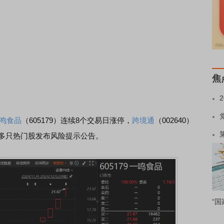
焦
鸣食品
（605179）连续8个交易日涨停，
跨境通
（002640）
多只热门股发布风险提示公告。
“国