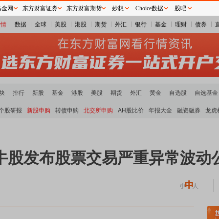
基金网
东方财富证券
东方财富期货
妙想
Choice数据
股吧
行情
数据
全球
美股
港股
期货
外汇
银行
基金
理财
债券
块
排行
新股
基金
港股
美股
期货
外汇
黄金
自选股
自选基金
个股研报
新股申购
转债申购
北交所申购
AH股比价
年报大全
融资融券
龙虎
大牛股发布股票交易严重异常波动
贵金属板块领涨
小金属板块走强
半导体板块活跃
沪深资金流向
A股估值分