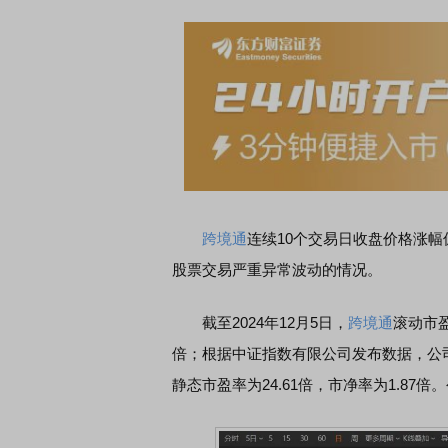
MI K90 至尊版 新品发布会
首席连线｜东方财富证券陈果
风，将吹向何处
跨境通
连续10个交易日收盘价格涨幅
股票交易严重异常波动的情况。
截至2024年12月5日，
跨境通
滚动市盈
倍；根据中证指数有限公司发布数据，公
静态市盈率为24.61倍，市净率为1.8