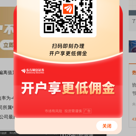
：A股再平衡的
债券知识通识：从基础认知到特色品种
了解
偏离值累计超过100%，根据深圳
证券
交易所相关规定，属于
节
率为-448.63倍，静态市盈率为-1096.78倍，市净率为7.97
央
司所属中上协行业分类“
F5
2零售业”的滚动市盈率为25.58倍，
7倍。公司最新的市盈率、市净率显著偏离同行业水平。
4