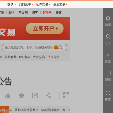
登录
我的菜单
证券交易
基金交易
直播
股吧
基金吧
博客
财富号
搜索
动态
个人
1
榜
限售解禁
IPO审核
大宗交易
估值分析
自选
公告
消息
搜索
析全览
重要机构持股数据
机构调研数据一览
主力最新动向
上市公司限售股解禁