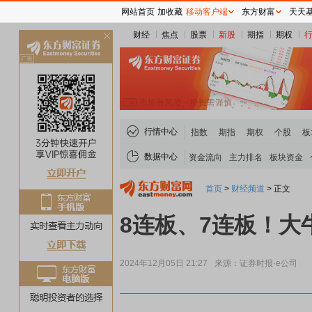
网站首页
加收藏
移动客户端
东方财富
天天
财经
焦点
股票
新股
期指
期权
关
闭
行情中心
指数
期指
期权
个股
板
数据中心
资金流向
主力排名
板块资金
首页
>
财经频道
>
正文
8连板、7连板！
2024年12月05日 21:27
来源：证券时报·e公司