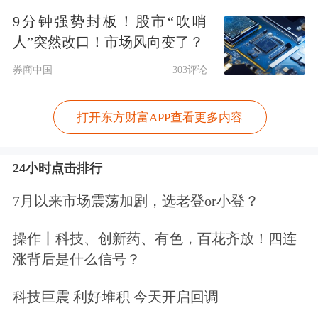
能更好地促进经济增长、就业和消费，
9分钟强势封板！股市“吹哨
在国际竞争中不会落后。
人”突然改口！市场风向变了？
券商中国
303评论
数字经济的发展层出不穷，社交平台、
游戏、
新零售
、
人工智能
以及自动驾
打开东方财富APP查看更多内容
驶，不断涌现出新的发展领域。李稻葵
24小时点击排行
认为，数字经济平台在其中起到孵化器
的作用，可以通过成立内部研发部门，
7月以来市场震荡加剧，选老登or小登？
或者投资支持有想法、有创意的新企
操作丨科技、创新药、有色，百花齐放！四连
业，迅速地把这些产业做起来，把新技
涨背后是什么信号？
术推广应用，这是数字经济发展的重要
科技巨震 利好堆积 今天开启回调
机制。