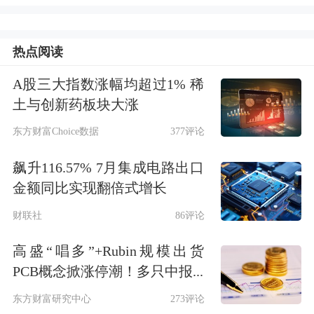
但消费兴旺。“发展经济必须要抓住消
热点阅读
费，消费靠的是就业，就业靠的是有增
长潜力的企业去扩大投资、扩大招
A股三大指数涨幅均超过1% 稀
土与创新药板块大涨
聘。”他说。
东方财富Choice数据
377评论
李稻葵认为，中国数字经济产业，尤其
飙升116.57% 7月集成电路出口
是数字平台有巨大潜力，
我们拥有很好
金额同比实现翻倍式增长
的工程师、大量的应用场景和有竞争力
财联社
86评论
的上市企业。应大力推动包括平台在内
高盛“唱多”+Rubin规模出货
的数字经济发展，用好工程师红利，形
PCB概念掀涨停潮！多只中报...
成一股数字经济发展的新浪潮，这样才
东方财富研究中心
273评论