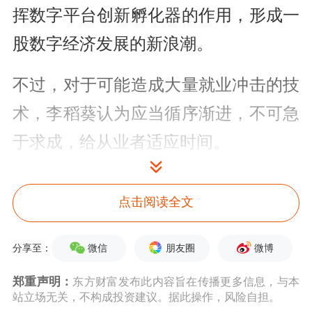
挥数字平台创新孵化器的作用，形成一
股数字经济发展的新浪潮。
不过，对于可能造成大量就业冲击的技
术，李稻葵认为应当循序渐进，不可急
于求成，给从业者适应时间。
把握数字经济发展新机遇数字平台用好
点击阅读全文
工程师红利
微信
朋友圈
微博
分享至：
从对越南的调研中，李稻葵感受到经济
发展的紧迫感。虽然越南基础设施等方
郑重声明：
东方财富发布此内容旨在传播更多信息，与本
站立场无关，不构成投资建议。据此操作，风险自担。
面落后于我国，缺乏优秀工程师人才，