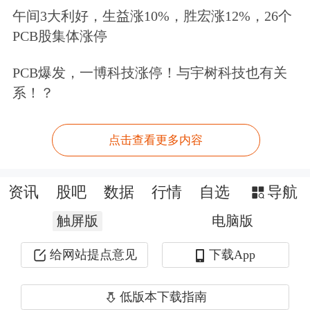
午间3大利好，生益涨10%，胜宏涨12%，26个
PCB股集体涨停
给予数字经济特殊政策利用数字经济推
动就业
PCB爆发，一博科技涨停！与宇树科技也有关
系！？
此外，李稻葵认为，推动包括整个数字
平台在内的数字经济发展，需要给予特
点击查看更多内容
殊政策，比如吸引海外境外上市的企业
资讯
股吧
数据
行情
自选
导航
在香港上市或者境内上市，形成一股数
触屏版
字经济发展的新浪潮，在国际竞争中获
电脑版
得一席之位。
给网站提点意见
下载App
数字经济快速发展的同时，也出现了一
低版本下载指南