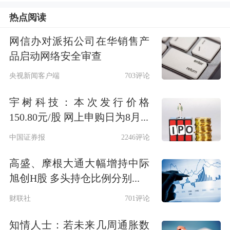
热点阅读
网信办对派拓公司在华销售产
品启动网络安全审查
央视新闻客户端
703评论
宇树科技：本次发行价格
150.80元/股 网上申购日为8月...
10月9日，毛戈平向港交所主板二次提
中国证券报
2246评论
交上市申请书，并更新招股书，
中金公
高盛、摩根大通大幅增持中际
司
担任独家保荐人。
旭创H股 多头持仓比例分别...
财联社
701评论
招股书显示，毛戈平主要从事
MAOGEPING与至爱终生两大品牌彩
知情人士：若未来几周通胀数