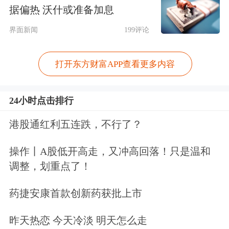
据偏热 沃什或准备加息
妆、护肤系列产品的研发、生产、销售
界面新闻
199评论
及化妆技能培训业务。其
中：“MAOGEPING”品牌是公司的核心
打开东方财富APP查看更多内容
品牌，目前以中高端
百货
专柜直营模式
和电商销售为主；“至爱终生”品牌以经
24小时点击排行
销模式为主，定位于二三线城市的女性
港股通红利五连跌，不行了？
消费者，致力于提升公司产品的覆盖群
操作丨A股低开高走，又冲高回落！只是温和
体及销售区域。
调整，划重点了！
今年上半年，毛戈平的营收从2023年同
药捷安康首款创新药获批上市
期的13.99亿元增加41.0%至19.72亿元；
昨天热恋 今天冷淡 明天怎么走