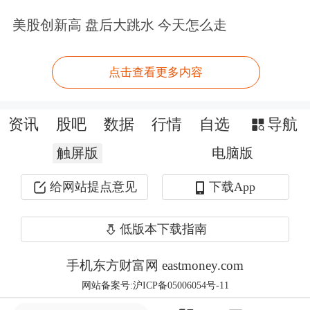
净利润则从2023年同期的3.49亿元增加
美股创新高 盘后大跳水 今天怎么走
41.0%至4.93亿元。其中，彩妆和护肤
品销售额分别占其总收入的55.1%及
点击查看更多内容
41.3%。
资讯
股吧
数据
行情
自选
导航
股权方面，IPO前，毛戈平直接持有公
触屏版
电脑版
司43.63%股权，其妻子汪立群直接持有
给网站提点意见
下载App
11.34%股权。
低版本下载指南
此外，毛戈平、汪立群夫妇通过帝景投
资（其由汪立群及毛戈平分别控制
手机东方财富网 eastmoney.com
网站备案号:沪ICP备05006054号-11
35.45%及10%权益，毛戈平作为其普通