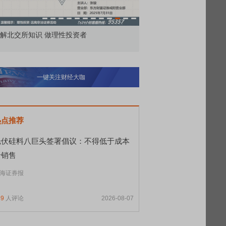
解北交所知识 做理性投资者
市价委托那么多种，究竟
一键关注财经大咖
热点推荐
光伏硅料八巨头签署倡议：不得低于成本
价销售
海证券报
39
人评论
2026-08-07