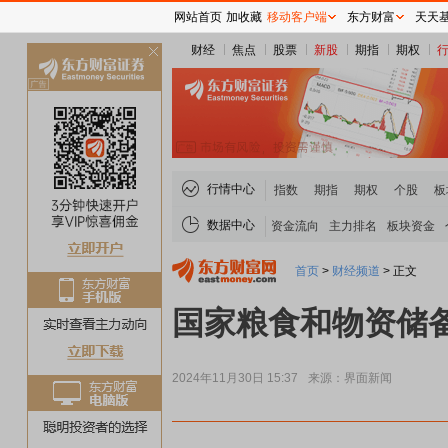
网站首页
加收藏
移动客户端
东方财富
天天
财经
焦点
股票
新股
期指
期权
关
闭
行情中心
指数
期指
期权
个股
板
数据中心
资金流向
主力排名
板块资金
首页
>
财经频道
>
正文
国家粮食和物资储
2024年11月30日 15:37
来源：界面新闻