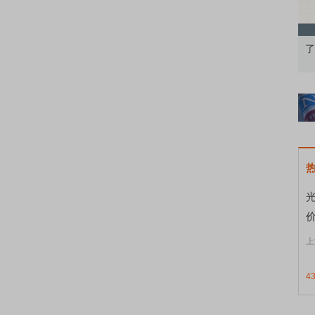
果：A股再平衡的
债券知识通识：从基础认知到特色品种
了
上
4