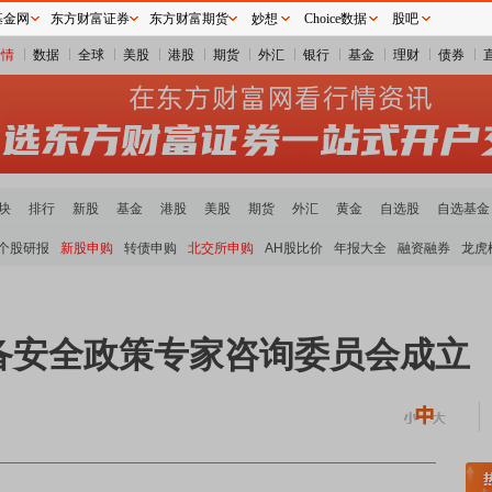
基金网
东方财富证券
东方财富期货
妙想
Choice数据
股吧
行情
数据
全球
美股
港股
期货
外汇
银行
基金
理财
债券
块
排行
新股
基金
港股
美股
期货
外汇
黄金
自选股
自选基金
个股研报
新股申购
转债申购
北交所申购
AH股比价
年报大全
融资融券
龙虎
备安全政策专家咨询委员会成立
稀土板块领涨
元件板块走强
半导体板块活跃
沪深资金流向
A股估值分析全览