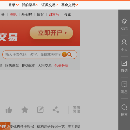
登录
我的菜单
证券交易
基金交易
直播
股吧
基金吧
博客
财富号
搜索
动态
个人
2
榜
限售解禁
IPO审核
大宗交易
估值分析
自选
消息
搜索
重要机构持股数据
机构调研数据一览
主力最新动向
上市公司限售股解禁一览