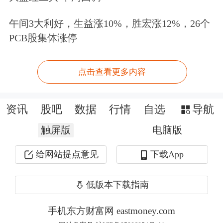
买卖。在中国央行整个资产负债表资产
午间3大利好，生益涨10%，胜宏涨12%，26个
PCB股集体涨停
中，国债占的比重不到5%。在主要发
达国家，如美国、日本，财政政策货币
点击查看更多内容
化的程度已经达到很高的水平，资产中
3/4是国债，一定程度上已经到达了顶
资讯
股吧
数据
行情
自选
导航
部区域，调节空间非常有限。
触屏版
电脑版
连平认为，从中央银行调节市场的功能
给网站提点意见
下载App
来看，5%左右的水平太低了，是不合
低版本下载指南
理的，要达到一定的水平至少在10%以
上。在我看来，20%或者再高一点也是
手机东方财富网 eastmoney.com