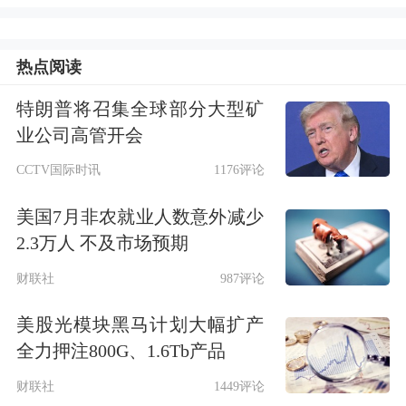
整体金融环境比较合适。
9月下旬推出一揽子的政策中，最抢眼
热点阅读
的一点是货币政策在支持资本市场的方
特朗普将召集全球部分大型矿
面推出的支持性举措，是很明显的创
业公司高管开会
新。一是证券、基金、保险公司互换便
CCTV国际时讯
1176评论
利，二是股票回购增持再贷款。
美国7月非农就业人数意外减少
2.3万人 不及市场预期
“过去在没有证券、基金、保险公司互
财联社
987评论
换便利这个工具的情况下，金融机构要
美股光模块黑马计划大幅扩产
在市场上向其他尤其是存款性的金融机
全力押注800G、1.6Tb产品
构（商业
银行
）获得融资，还有很多不
财联社
1449评论
方便的地方。尤其这次是央行作为最后