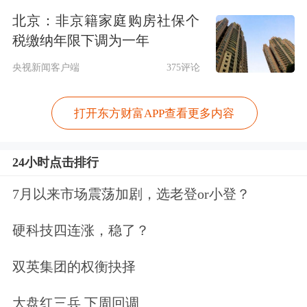
北京：非京籍家庭购房社保个
贷款人，最终出面来提供高水平的流动
税缴纳年限下调为一年
性，这是央行间接参与资本市场一个重
央视新闻客户端
375评论
要的表现。”连平认为。
打开东方财富APP查看更多内容
此外，最近央行表态要完善对股票市场
异常波动等政策工具，维护金融市场平
24小时点击排行
稳健康运行。连平表示，这表明央行已
7月以来市场震荡加剧，选老登or小登？
经在着手研究类似于股市平准基金项
硬科技四连涨，稳了？
目，已经考虑推进这方面的研究。
双英集团的权衡抉择
还有一个很明显的变化是过去不曾有
大盘红三兵 下周回调
的，中央银行加大了二级市场上国债的