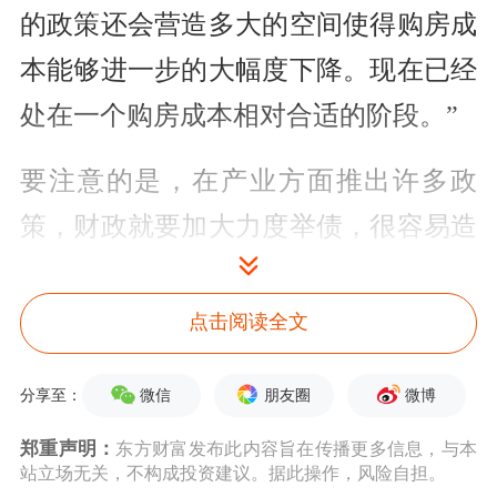
的政策还会营造多大的空间使得购房成
本能够进一步的大幅度下降。现在已经
处在一个购房成本相对合适的阶段。”
要注意的是，在产业方面推出许多政
策，财政就要加大力度举债，很容易造
成市场上流动性更多地流向于中央政
府、地方政府的债券，流向政府端的资
点击阅读全文
金多了，民营经济可能会受到影响。这
微信
朋友圈
微博
分享至：
个时候货币政策保持相对更宽松的局
郑重声明：
东方财富发布此内容旨在传播更多信息，与本
面，尤其是将利率进一步下降，会使得
站立场无关，不构成投资建议。据此操作，风险自担。