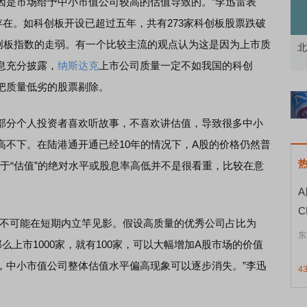
是市场给予中小市值公司较高的估值导致的。”李迅雷表
存在。如科创板开设已超过五年，共有273家科创板股票跌破
科创板指数的走弱。有一个比较主流的观点认为这是因为上市质
资者
市价委托那么多种，究竟怎么用？
北
息充分披露，
纳斯达克
上市公司质量一定不如我国的科创
把质量低劣的股票剔除。
分个人投资者喜欢听故事，不喜欢讲估值，导致很多中小
高不下。在陆港通开通已经10年的情况下，A股的价格仍然普
于“估值”的绝对水平或股息率高低并不是很看重，比较在意
不可能在短期内立竿见影。假设高质量的优秀公司占比为
东
那么上市1000家，就有100家，可以大幅增加A股市场的价值
，中小市值公司整体估值水平偏高现象可以逐步消失。”李迅
4