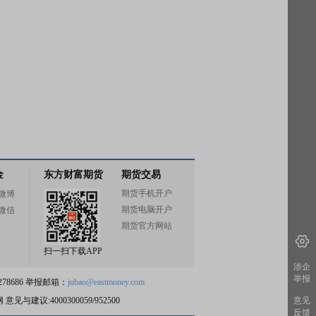
金
东方财富期货
期货交易
期货手机开户
微博
期货电脑开户
微信
期货官方网站
扫一扫下载APP
涉企
举报
78686 举报邮箱：
jubao@eastmoney.com
意见
网
意见与建议:4000300059/952500
反馈