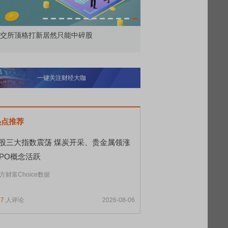
交所顶格打新居然只能中碎股
敢为——比亚迪智能化战
一键关注财经大咖
热点推荐
A股三大指数震荡 煤炭开采、贵金属领涨
CPO概念活跃
方财富Choice数据
37
人评论
2026-08-06