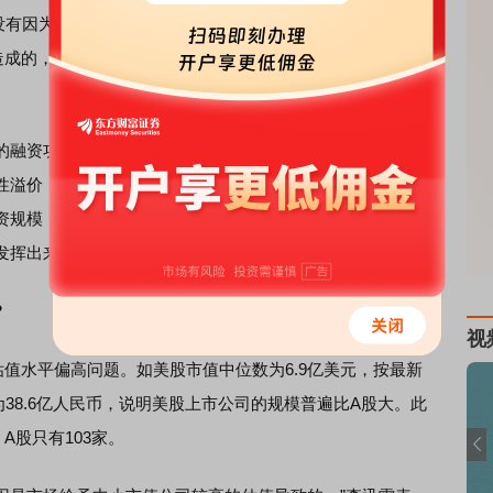
没有因为融资规模的下降而改观。”李
迅雷
告诉记者，9月24日
造成的，是由于国家出台了一系列的刺激经济政策，包括有力
融资功能过于强大，便让股市失去了投资功能，恰恰是因
性溢价，反而使市场缺少可投资的权益类标的，这导致新股
资规模，才能让真正的投资者、让中长线资金有更多、更好
发挥出来。
？
视
水平偏高问题。如美股市值中位数为6.9亿美元，按最新
为38.6亿人民币，说明美股上市公司的规模普遍比A股大。此
A股只有103家。