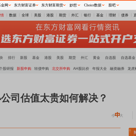
基金网
东方财富证券
东方财富期货
妙想
Choice数据
股吧
行情
数据
全球
美股
港股
期货
外汇
银行
基金
理财
债券
块
排行
新股
基金
港股
美股
期货
外汇
黄金
自选股
自选基金
个股研报
新股申购
转债申购
北交所申购
AH股比价
年报大全
融资融券
龙虎
小公司估值太贵如何解决？