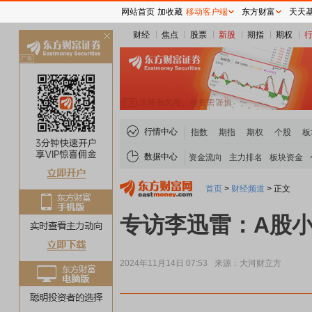
网站首页
加收藏
移动客户端
东方财富
天天
财经
焦点
股票
新股
期指
期权
关
闭
行情中心
指数
期指
期权
个股
板
数据中心
资金流向
主力排名
板块资金
首页
>
财经频道
>
正文
专访李迅雷：A股
2024年11月14日 07:53
来源：大河财立方