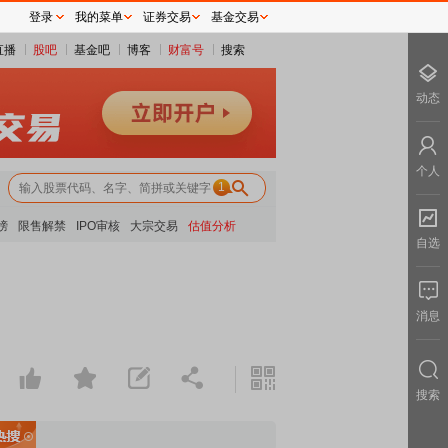
登录
我的菜单
证券交易
基金交易
直播
股吧
基金吧
博客
财富号
搜索
动态
个人
1
榜
限售解禁
IPO审核
大宗交易
估值分析
自选
消息
搜索