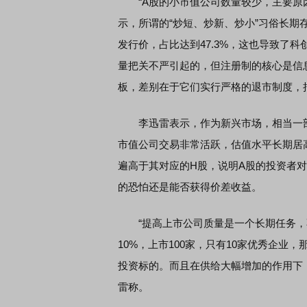
“A股的小市值公司数量较少，主要原因
示，所谓的“炒短、炒新、炒小”习俗长期
发行价，占比达到47.3%，这也导致了
券知识通识：从基础认知到特色品种
了解北交所知识 做理性投
量把关不严引起的，但注册制的核心是信
板，差别在于它们实行严格的退市制度，
李迅雷表示，作为新兴市场，相当一部
市值公司交易非常活跃，估值水平长期居
遍高于其对应的H股，说明A股的投资者对
的恐怕还是能否获得价差收益。
“提高上市公司质量是一个长期任务，
10%，上市100家，只有10家优秀企业，
投资标的。而且在供给大幅增加的作用下
雷称。