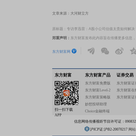
文章来源：大河财立方
原标题：专访李迅雷：A股小公司估值太贵如何解决？
郑重声明：
东方财富发布此内容旨在传播更多信息，
东方财富网
东方财富
东方财富产品
证券交易
东方财富免费版
东方财富证
东方财富Level-2
东方财富在
东方财富策略版
东方财富证
妙想投研助理
扫一扫下载
Choice金融终端
APP
信息网络传播视听节目许可证：0908328号
沪ICP证:沪B2-20070217
网站备