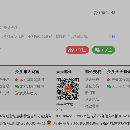
责任编辑：43
| 财金先生
与本站立场无关，不构成投资建议。据此操作，风险自担。
举报
关注东方财富
天天基金
基金交易
关注天天基
券开户
基金开户
东方财富网微博
天天基金网
线交易
基金交易
东方财富网微信
天天基金网
券交易
活期宝
意见与建议
基金产品
扫一扫下载
稳健理财
APP
 经营证券期货业务许可证编号：913101046312860336 违法和不良信息举报:021-612
案号:沪ICP备05006054号-11
沪公网安备 31010402000120号
版权所有:东方财富