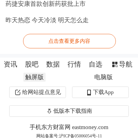
上行方向，若金价能回升至2530美元上
药捷安康首款创新药获批上市
方，才能初步缓解近期的压力。
昨天热恋 今天冷淡 明天怎么走
StoneX资深策略师师James Stanley则对
点击查看更多内容
记者表示：“今年到目前为止，金价仍
大幅上涨，涨幅最高曾达40%。在此过
资讯
股吧
数据
行情
自选
导航
程中，RSI（相对强弱指标）在月线图
触屏版
电脑版
和周线图上都显示超买。连续两周或更
给网站提点意见
下载App
长时间下跌的合理回调，还要追溯到5
月，当时金价正试图在2300美元上方站
低版本下载指南
稳脚跟。”
手机东方财富网 eastmoney.com
网站备案号:沪ICP备05006054号-11