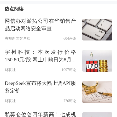
在特朗普赢得美国大选后，金价在11月
热点阅读
6日当日就出现了超3%的下跌。黄金作
网信办对派拓公司在华销售产
品启动网络安全审查
为避险资产在不确定性下降的情况下吸
央视新闻客户端
604评论
引力减弱，加上之前的超买现象，金价
出现一定幅度回调。
宇树科技：本次发行价格
150.80元/股 网上申购日为8月...
近几日，金价更是回撤到了2600美元/
财联社
1097评论
盎司的关键技术点位，11月12日收盘甚
DeepSeek宣布将大幅上调API服
至跌破了2600美元关口。截至北京时间
务定价
13日20:00，报2610美元/盎司左右。
财联社
776评论
私募仓位创四年新高！七成机
嘉盛集团资深分析师Jerry Chen对记者