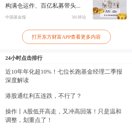
构满仓运作、百亿私募带头...
称：“金价正在考验2600美元这一重要
中国基金报
381评论
支撑，截至周二收盘，金价已从历史高
点（2790.07美元）下跌了近7%，这是
打开东方财富APP查看更多内容
今年最大的回撤幅度。但想要守住当前
水平仍困难重重，强势美元是最大的挑
24小时点击排行
战，尤其是在未来美国CPI数据可能回
近10年年化超10%！七位长跑基金经理二季报
深度解读
升的情况下。”
港股通红利五连跌，不行了？
他称，对交易员来说，短线上，反弹做
空仍是主要考虑，下方关注2530~2560
操作丨A股低开高走，又冲高回落！只是温和
调整，划重点了！
美元区域，其次是2500美元整数关口。