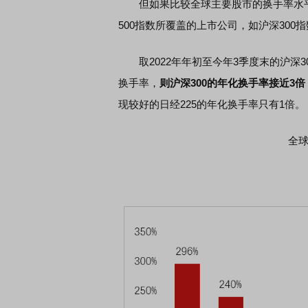
但如果比较全球主要股市的换手率水平
500指数所覆盖的上市公司，如沪深300
取2022年年初至今年3季度末的沪深3
再平衡的
债券知识通识：从基础认知到特色品种
了解北交所知
换手率，
则沪深300的年化换手率接近3倍
现较好的日经225的年化换手率只有1倍。
全