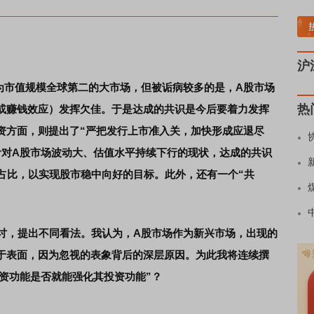
板块领涨
贵金属板块走强
半导体板块活跃
沪深资金流向
A股估值分析全览
重要
沪
成为市值规模全球第二的大市场，但被诟病较多的是，A股市场
热
或赚钱效应）发挥欠佳。于是达成的共识是今后要着力发挥
资方面，则提出了“严把发行上市准入关，加快形成应退尽
针对A股市场波动大、估值水平持续下行的现状，达成的共识
占比，以实现股市稳中向好的目标。此外，还有一个“共
探讨，提出不同看法。我认为，A股市场作为新兴市场，出现的
于表面，因为忽视的表象背后的深层原因。为此我将连续撰
资功能是否就能强化其投资功能”？