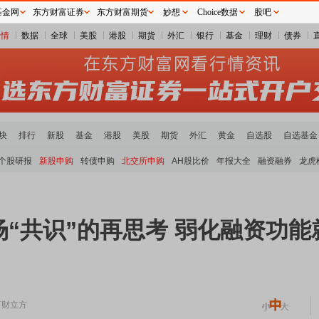
基金网
东方财富证券
东方财富期货
妙想
Choice数据
股吧
行情
数据
全球
美股
港股
期货
外汇
银行
基金
理财
债券
块
排行
新股
基金
港股
美股
期货
外汇
黄金
自选股
自选基金
个股研报
新股申购
转债申购
北交所申购
AH股比价
年报大全
融资融券
龙虎
“共识”的再思考 弱化融资功
河财立方