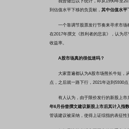
我曾做过以下统计，即从1990年至20
到估值水平下移的负贡献，
其中估值水平
一个靠调节股票发行节奏来寻求市场稳
在2017年撰文《胜利者的悲哀》，认为
收益率。
A股市场真的很低迷吗？
大家普遍都认为A股市场熊长牛短，从指数
点，之后就一路下行，2021年达到593
有人认为，由于限价发行的新股上市后
年6月份曾撰文建议新股上市后其计入指
管该建议被采纳，使得上证综指的表征性