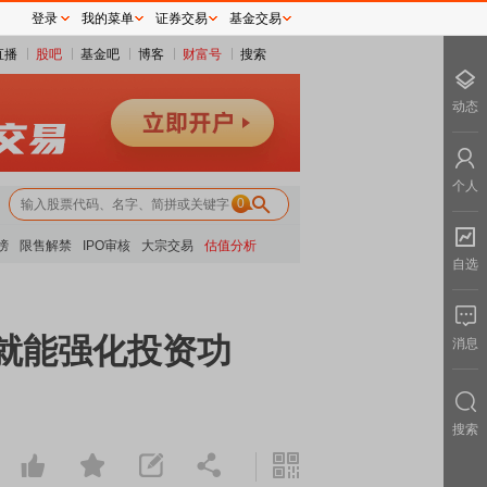
登录
我的菜单
证券交易
基金交易
直播
股吧
基金吧
博客
财富号
搜索
动态
个人
0
榜
限售解禁
IPO审核
大宗交易
估值分析
自选
能就能强化投资功
消息
搜索