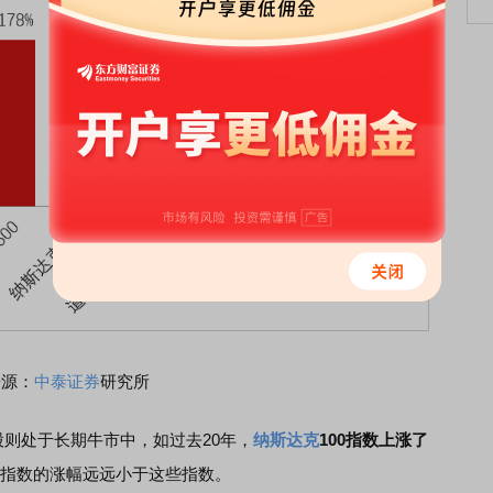
来源：
中泰证券
研究所
处于长期牛市中，如过去20年，
纳斯达克
100指数上涨了
0指数的涨幅远远小于这些指数。