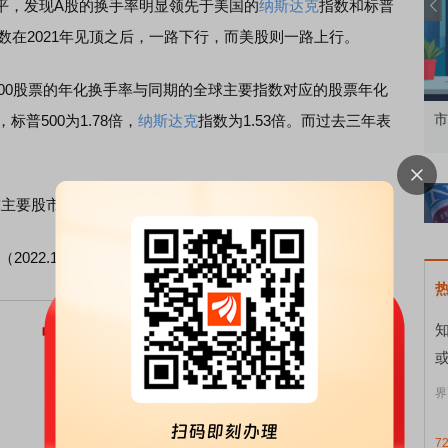
，发现A股的换手率明显领先于美国的
纳斯达克
指数和标普
指数在2021年见顶之后，一路下行，而美股则一路上行。
00股票的年化换手率与同期的全球主要指数对应的股票年化
识 做理性投资者
市价委托那么多种，究竟怎么用？
，标普500为1.78倍，
纳斯达克
指数为1.53倍。而过去三年表
球主要股市的年化换手率
（2022.1-2024.9）
界
7