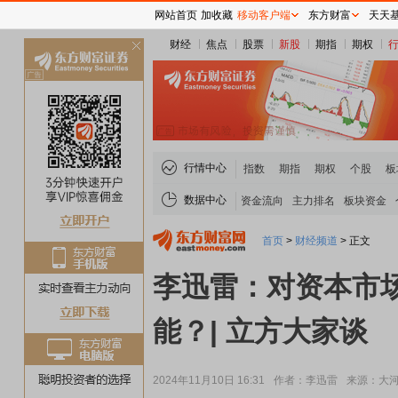
网站首页
加收藏
移动客户端
东方财富
天天
财经
焦点
股票
新股
期指
期权
关
闭
行情中心
指数
期指
期权
个股
板
数据中心
资金流向
主力排名
板块资金
首页
>
财经频道
>
正文
李迅雷：对资本市场
能？| 立方大家谈
2024年11月10日 16:31
作者：李迅雷
来源：大