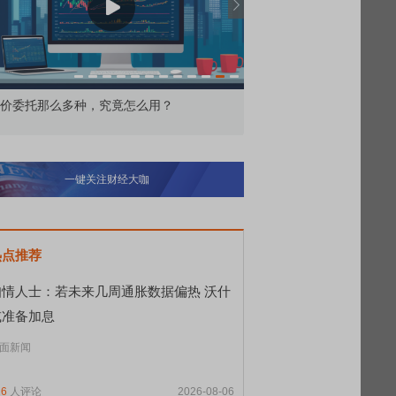
北交所顶格打新居然只能中碎股
敢为——比
一键关注财经大咖
热点推荐
知情人士：若未来几周通胀数据偏热 沃什
或准备加息
面新闻
26
人评论
2026-08-06