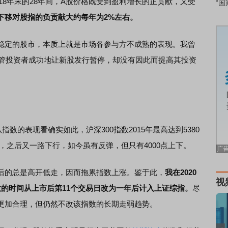
18年末的28年间，A股价格既受到盈利增长的正贡献，又受
“国
下移对股指的负贡献大约每年为2%左右。
定的股市，本质上就是市场各参与方不成熟的表现。我曾
尽管投资者成功地让新股发行暂停，却没有因此而提高其投资
的表现看确实如此，沪深300指数2015年最高达到5380
0点，之后又一路下行，如今虽有反弹，但只有4000点上下。
的总是高开低走，因而拖累指数上涨。鉴于此，
我在2020
视
数的时间从上市后第11个交易日改为一年后计入上证综指。
尽
更加合理，但仍然不改该指数的长期走弱趋势。