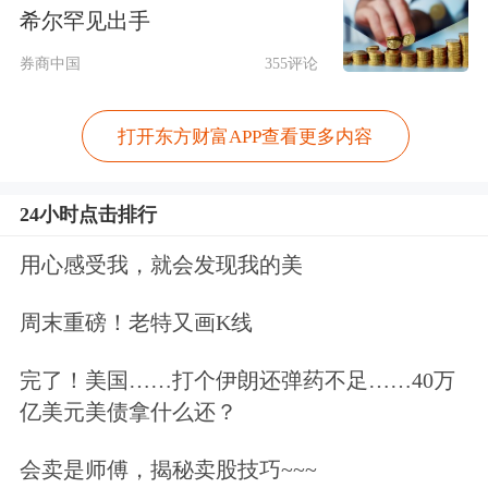
如今，重庆国资对三峡人寿的支持一如
希尔罕见出手
既往。此次签约仪式上，重庆市国资委
券商中国
355评论
有关负责人介绍，三峡人寿第一轮增资
打开东方财富APP查看更多内容
扩股转为国有控股企业后，各项工作逐
渐迈上正轨，重新焕发生机。下一步，
24小时点击排行
市国资委将整合国资国企资源全力支持
用心感受我，就会发现我的美
三峡人寿业务发展。三峡人寿将加强工
周末重磅！老特又画K线
作责任感和紧迫感，进一步优化公司治
理结构，建立市场化机制，制定“三年
完了！美国……打个伊朗还弹药不足……40万
亿美元美债拿什么还？
攻坚行动计划”，打造一个全新、优质
的国有寿险品牌。积极融入各项国家重
会卖是师傅，揭秘卖股技巧~~~