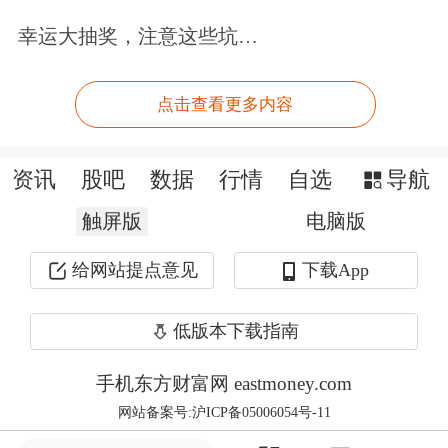
大战略，发挥好全国性金融牌照功能作
幸运大抽奖，注意这些坑…
用，加快将经营区域拓展至市外其他省
份，积极带动和吸引险资来渝留渝，为
点击查看更多内容
重庆加快建设西部金融中心贡献力量。
资讯
股吧
数据
行情
自选
导航
上述负责人还表示，三峡人寿本轮增资
触屏版
电脑版
完成后，资本金将达到30亿元，迈入中
给网站提点意见
下载App
小保险公司第一梯队，下一步将依托国
有寿险品牌优势，走出专业化特色保险
低版本下载指南
公司的高质量发展道路，争取用三年时
手机东方财富网 eastmoney.com
间，发展成为重庆市场有份量、全国市
网站备案号:沪ICP备05006054号-11
场有特色的保险服务供应商。