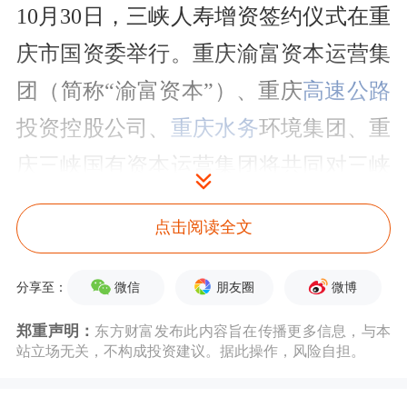
10月30日，三峡人寿增资签约仪式在重
庆市国资委举行。重庆渝富资本运营集
团（简称“渝富资本”）、重庆
高速公路
投资控股公司、
重庆水务
环境集团、重
庆三峡国有资本运营集团将共同对三峡
人寿进行增资。
点击阅读全文
值得一提的是，这是三峡人寿完成第一
微信
朋友圈
微博
分享至：
轮增资扩股、转为重庆市属国有金融企
业后再次进行增资。
郑重声明：
东方财富发布此内容旨在传播更多信息，与本
站立场无关，不构成投资建议。据此操作，风险自担。
2023年12月12日，三峡人寿增资签约仪