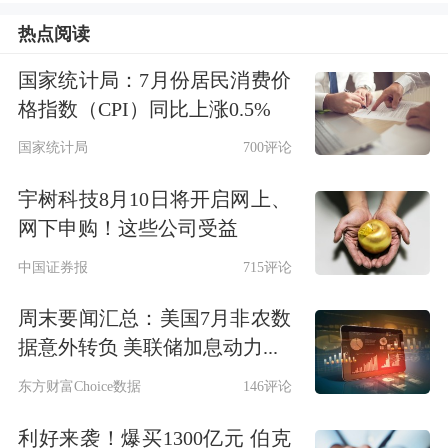
式在重庆市国资委举行。当时确定，渝
热点阅读
富资本、重庆高科集团有限公司（简
国家统计局：7月份居民消费价
称“高科集团”）将分别对三峡人寿增
格指数（CPI）同比上涨0.5%
资。
国家统计局
700评论
当时，重庆市国资委党委书记、主任曾
宇树科技8月10日将开启网上、
网下申购！这些公司受益
菁华在签约仪式上表示，三峡人寿是市
中国证券报
715评论
属国有金融企业，是重庆国资的重要组
周末要闻汇总：美国7月非农数
成部分，要持续优化其资本结构，增强
据意外转负 美联储加息动力...
资本实力，推动三峡人寿高质量发展，
东方财富Choice数据
146评论
更好服务现代化新重庆建设。
利好来袭！爆买1300亿元 伯克