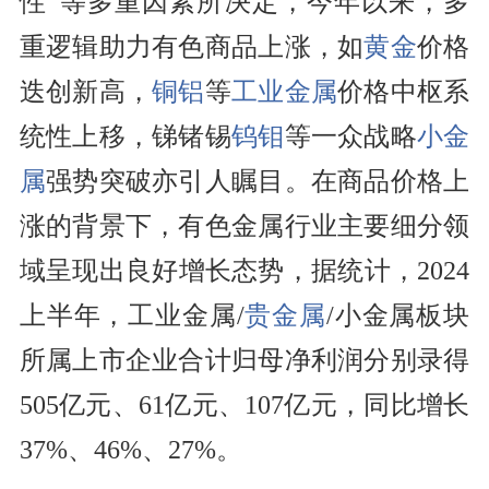
性”等多重因素所决定，今年以来，多
重逻辑助力有色商品上涨，如
黄金
价格
迭创新高，
铜
铝
等
工业金属
价格中枢系
统性上移，锑锗锡
钨
钼
等一众战略
小金
属
强势突破亦引人瞩目。在商品价格上
涨的背景下，有色金属行业主要细分领
域呈现出良好增长态势，据统计，2024
上半年，工业金属/
贵金属
/小金属板块
所属上市企业合计归母净利润分别录得
505亿元、61亿元、107亿元，同比增长
37%、46%、27%。