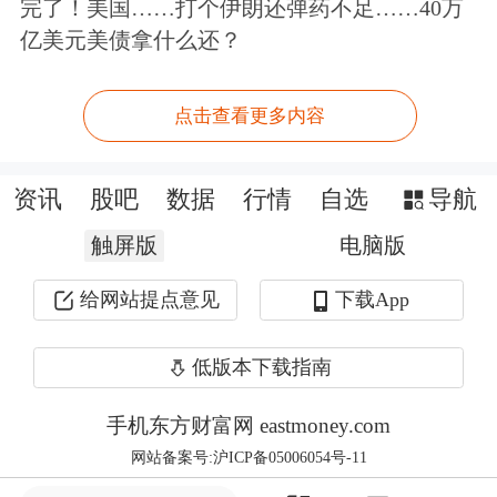
完了！美国……打个伊朗还弹药不足……40万
中国财政货币共振，全球经济有望改
亿美元美债拿什么还？
善，提振有色需求。
点击查看更多内容
3、资源稀缺性日益明显
随着双碳相关政策约束、供给侧改革效
资讯
股吧
数据
行情
自选
导航
果显现、资源保护主义盛行以及资本开
触屏版
电脑版
支不足导致供应刚性约束，供给将维持
给网站提点意见
下载App
低增速。资源持续开发，埋藏浅的优质
低版本下载指南
矿产逐渐被开发殆尽，不得不向更深处
寻找资源，全球有色金属矿石品位大多
手机东方财富网 eastmoney.com
网站备案号:沪ICP备05006054号-11
呈下滑趋势，资源稀缺性日益明显；历