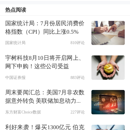
热点阅读
美元与美元计价商品常常存在反向关
系，当地时间9月18日，美联储宣布下
国家统计局：7月份居民消费价
格指数（CPI）同比上涨0.5%
调联邦基金利率50bp至4.75%－5.0%，
国家统计局
810评论
美联储已开启降息周期，弱势美元将激
宇树科技8月10日将开启网上、
发有色金融属性。
网下申购！这些公司受益
此外，近年来美元货币超发，美国总体
中国证券报
883评论
债务占国内生产总值的比例走高；全球
周末要闻汇总：美国7月非农数
地缘政治紧张，2022年俄乌战争美国将
据意外转负 美联储加息动力...
俄罗斯剔除SWIFT结算系统强化非美经
东方财富Choice数据
227评论
济体多样化其他货币和资产的认知。美
利好来袭！爆买1300亿元 伯克