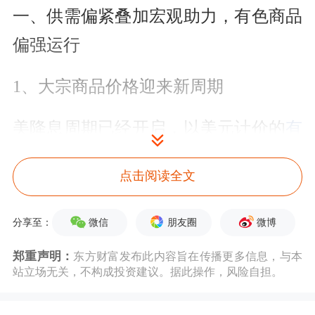
一、供需偏紧叠加宏观助力，有色商品
偏强运行
1、大宗商品价格迎来新周期
美降息周期已经开启，以美元计价的
有
色金属
价格向上。美元货币超发、信用
点击阅读全文
重构，全球地缘政治紧张，货币多元化
去美元化加速，贵金属显著受益，具备
微信
朋友圈
微博
分享至：
中长期上涨基础。
郑重声明：
东方财富发布此内容旨在传播更多信息，与本
站立场无关，不构成投资建议。据此操作，风险自担。
大宗商品特别是有色金属多以美元计
价，在商品基本面变化不大的情况下，