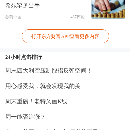
元信用面临重构，货币多元化趋势持续
希尔罕见出手
演进，未来有望催生国际货币新秩序，
券商中国
437评论
央行购金大幅增长。去美元化加速将导
打开东方财富APP查看更多内容
致美元面临贬值压力，同样利好大宗商
品价格。
24小时点击排行
2、第四次产业革命引领需求增长
周末四大利空压制股指反弹空间！
用心感受我，就会发现我的美
第四次产业革命引导相关金属尤其是战
略小金属需求大增，
新能源
、新材料、
周末重磅！老特又画K线
人工智能
等新质生产力开启部分商品需
周一能否追涨？
求新周期。此外，美欧加息周期结束，