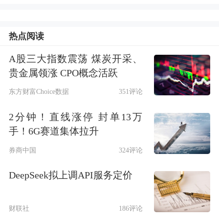
与繁荣的新动力引擎。
热点阅读
但是，科学和创新是发展蓝色经济的必
A股三大指数震荡 煤炭开采、
然条件，构建蓝色经济的基础需要不同
贵金属领涨 CPO概念活跃
领域的众多专家，有些国家可能无法获
东方财富Choice数据
351评论
得这些专家的人才资源。
“为此，发展
2分钟！直线涨停 封单13万
中国家必须不仅仅依赖于本国的专家，
手！6G赛道集体拉升
还需要借助其他国家的专家，而这正是
券商中国
324评论
中国可以发挥作用的地方。”苏莱雅表
DeepSeek拟上调API服务定价
示。
作为东盟历史最悠久、最活跃的对话伙
财联社
186评论