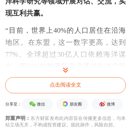
洋科学研究等领域开展对话、交流，实
现互利共赢。
“目前，世界上40%的人口居住在沿海
地区。在东盟，这一数字更高，达到
77%。全球超过30亿人口依赖海洋谋
生，而80%的世界贸易是通过海洋实现
的。”苏莱雅表示，近年《东盟领导人
点击阅读全文
蓝色经济宣言》《东盟蓝色经济框架》
等一系列框架协议的通过即深刻表明了
微信
朋友圈
微博
分享至：
发展蓝色经济对东盟6.25亿人口的重要
郑重声明：
东方财富发布此内容旨在传播更多信息，与本
站立场无关，不构成投资建议。据此操作，风险自担。
性，旨在使蓝色经济成为东盟经济增长