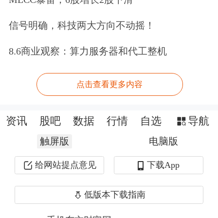
心。”苏莱雅说。
信号明确，科技两大方向不动摇！
苏莱雅表示，此前2021—2025年东盟-
中国行动计划也对增强海洋合作设置发
8.6商业观察：算力服务器和代工整机
展纲领，未来各方应继续充分利用好这
点击查看更多内容
一平台，在海洋经济合作、海洋科技推
广与应用、海洋环境保护、海洋生物多
资讯
股吧
数据
行情
自选
导航
样性保护、海洋资源合作、海洋互联互
触屏版
电脑版
通等领域增强合作，以实现互利共赢。
给网站提点意见
下载App
“马来西亚将在2025年接任东盟轮值主
低版本下载指南
席，这也标志着东盟共同体迎来成立十