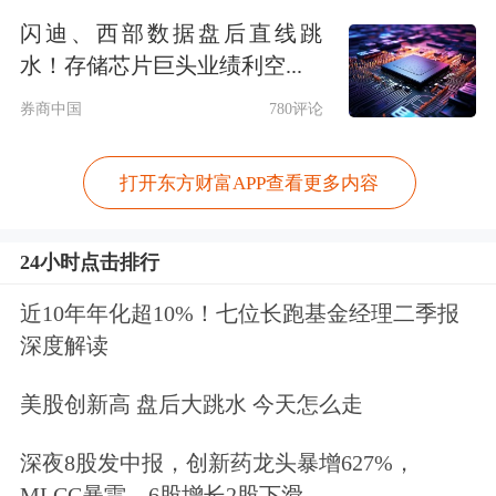
伴之一，此前中国与东盟之间已经建立
闪迪、西部数据盘后直线跳
水！存储芯片巨头业绩利空...
了许多互动交流和对话平台，包括在海
券商中国
780评论
洋环境保护、海洋科学研究、海上导航
和
通信
安全等领域的各种研讨会、培训
打开东方财富APP查看更多内容
和讲座，以促进各方对话和建立信任。
24小时点击排行
“我们鼓励有意向的东盟成员国利用东
近10年年化超10%！七位长跑基金经理二季报
盟-中国海洋合作基金探索新项目，以
深度解读
进一步推动海洋相关的务实合作，并实
美股创新高 盘后大跳水 今天怎么走
施与海洋相关的科学和技术项目，包括
通过区域的和东盟成员国的海洋科研中
深夜8股发中报，创新药龙头暴增627%，
MLCC暴雷，6股增长2股下滑