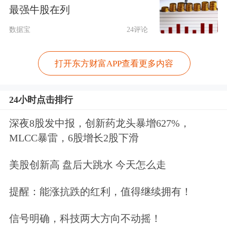
牌零售价多位于每克766元到768元之
最强牛股在列
间。
数据宝
24评论
有人斥资120万买下4斤黄金
打开东方财富APP查看更多内容
尽管走势出现波动，但今年以来金价涨
24小时点击排行
势无疑已是令人咋舌。记者获悉，连日
来，金价高企吸引了不少投资客入市，
深夜8股发中报，创新药龙头暴增627%，
MLCC暴雷，6股增长2股下滑
许多广州街坊来到信任的金店购买金条
金饰。
美股创新高 盘后大跳水 今天怎么走
提醒：能涨抗跌的红利，值得继续拥有！
10月23日，广州东山
百货
业务部经理戴
崇业告诉记者，黄金销售、回购都较为
信号明确，科技两大方向不动摇！