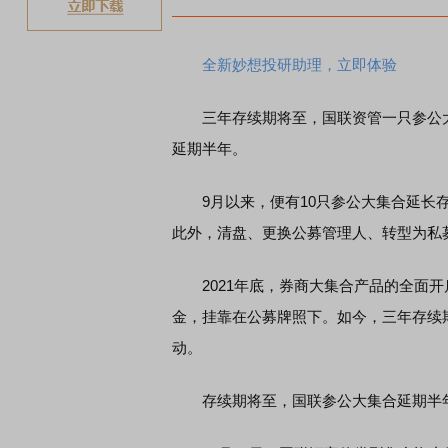
全新妙想投研助理，立即体验
三年存续期将至，国联资管一只参公大
延期半年。
9月以来，便有10只参公大集合延长存
此外，清盘、更换公募管理人、转型为私
2021年底，券商大集合产品的全面开
金，挂靠在公募牌照下。如今，三年存续
动。
存续期将至，国联参公大集合延期半