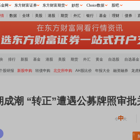
基金网
东方财富证券
东方财富期货
妙想
Choice数据
股吧
行情
数据
全球
美股
港股
期货
外汇
银行
基金
理财
债券
块
排行
新股
基金
港股
美股
期货
外汇
黄金
自选股
自选基金
个股研报
新股申购
转债申购
北交所申购
AH股比价
年报大全
融资融券
龙虎
成潮 “转正”遭遇公募牌照审批
块领涨
元件板块走强
半导体板块活跃
沪深资金流向
A股估值分析全览
重要机构