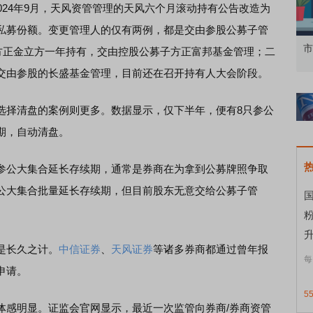
24年9月，天风资管管理的天风六个月滚动持有公告改造为
私募份额。变更管理人的仅有两例，都是交由参股公募子管
知到特色品种
了解北交所知识 做理性投资者
市
方正金立方一年持有，交由控股公募子方正富邦基金管理；二
交由参股的长盛基金管理，目前还在召开持有人大会阶段。
择清盘的案例则更多。数据显示，仅下半年，便有8只参公
期，自动清盘。
公大集合延长存续期，通常是券商在为拿到公募牌照争取
公大集合批量延长存续期，但目前股东无意交给公募子管
国
升
是长久之计。
中信证券
、
天风证券
等诸多券商都通过曾年报
每
申请。
5
感明显。证监会官网显示，最近一次监管向券商/券商资管