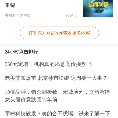
集锦
央视新闻客户端
98评论
打开东方财富APP查看更多内容
24小时点击排行
此外，现货
黄金
价格在周五首次突破每
560元定增，机构真的愿意高价接盘吗
盎司2700美元，再次刷新历史高点。
老美非农爆雷 北京楼市松绑 这周要干大事？
10倍品种，错杀到极致，宋城演艺，文旅演绎
龙头股价竟跌回12年前
宇树科技破发？笑的合不拢嘴。进来了解一下