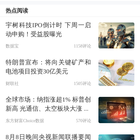
热点阅读
宇树科技IPO倒计时 下周一启
动申购！受益股曝光
数据宝
1158评论
特朗普宣布：将向关键矿产和
电池项目投资30亿美元
财联社
1505评论
全球市场：纳指涨超1% 标普创
新高 光通信、太空板块大涨 ...
东方财富Choice数据
570评论
8月8日晚间央视新闻联播要闻