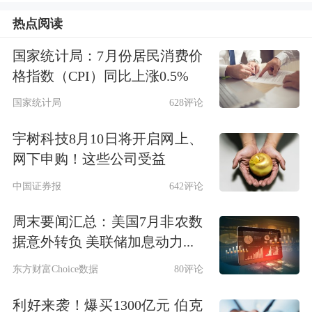
热点阅读
国家统计局：7月份居民消费价
格指数（CPI）同比上涨0.5%
国家统计局
628评论
隔空互撕继续
宇树科技8月10日将开启网上、
网下申购！这些公司受益
私募大佬和经济学家隔空互怼已持续三
中国证券报
642评论
天。10月13日，任泽平发布微博
称：“一边说提醒投资者注意风险，要
周末要闻汇总：美国7月非农数
据意外转负 美联储加息动力...
理性，一边自己风格激进，拿投资者的
东方财富Choice数据
80评论
钱激进豪赌血亏，为了巨额管理
费……”任泽平还在博文中直指对方“毫
利好来袭！爆买1300亿元 伯克