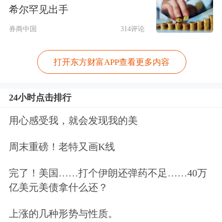
希尔罕见出手
无底线、虚伪、不诚实，业内人送‘但
券商中国
314评论
不群’”。
打开东方财富APP查看更多内容
24小时点击排行
用心感受我，就会发现我的美
周末重磅！老特又画K线
完了！美国……打个伊朗还弹药不足……40万
亿美元美债拿什么还？
同日，知名私募东方港湾董事长但斌在
微博转发了一篇名为《任泽平，你已经
上涨的几种形势与性质。