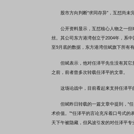
股市方向判断“求同存异”，互怼尚未
席连线｜东方财富证券陈果：A股再平衡的
债券知识通识：从基础认
，将吹向何处
公开资料显示，互怼核心人物之一但斌于1
丝。其公司东方港湾创立于2004年，系
至9月底的数据，东方港湾但斌旗下所有有
但斌表示，他对任泽平先生没有其它意
之前，前者曾多次转载任泽平的文章。
这场论战中，目前看起来支持任泽平
但斌昨日转载的一篇文章中提到，“任
术价值。”“任泽平的言论充斥着口号式的
天下午被隐藏，但风波引发的对任泽平专