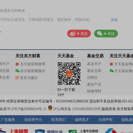
称愿意当和事佬
与本站立场无关，不构成投资建议。据此操作，风险自担。
举报
关注东方财富
天天基金
基金交易
关注天天基
券开户
基金开户
东方财富网微博
天天基金网
线交易
基金交易
东方财富网微信
天天基金网
券交易
活期宝
意见与建议
基金产品
扫一扫下载
稳健理财
APP
 经营证券期货业务许可证编号：913101046312860336 违法和不良信息举报:021-612
案号:沪ICP备05006054号-11
沪公网安备 31010402000120号
版权所有:东方财富
广告服务
供应商平台
联系我们
诚聘英才
法律声明
隐私保