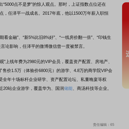
出“5000点不是梦”的惊人观点。那时，上证指数点位还在
0点，任泽平一战成名。2017年底，他以1500万年薪入职恒
融”、“新5%比旧8%好”、“一线房价翻一倍”、“印钱生
关言论影响，任泽平的微博微信曾一度被禁言。
上线年费为2980元的VIP会员，覆盖资产配置、房地产、
1.5万（体验价6800元）的游学、4.8万的商学院VIP会
享受全年十场标杆企业研学、资产配置论坛、私董晚宴等权
了近20站企业游学，覆盖华为、国润
储能
、商汤科技等企业。
责任编辑：65