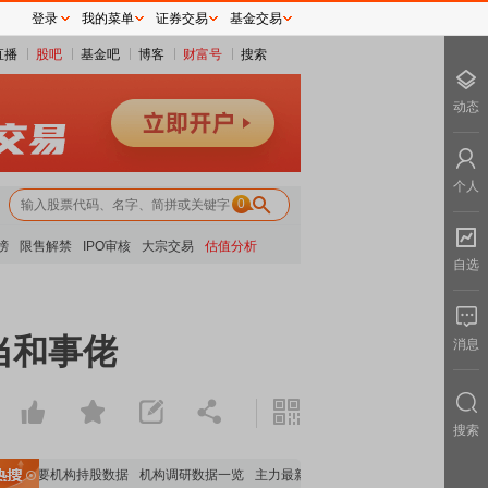
登录
我的菜单
证券交易
基金交易
直播
股吧
基金吧
博客
财富号
搜索
动态
个人
0
榜
限售解禁
IPO审核
大宗交易
估值分析
自选
当和事佬
消息
搜索
重要机构持股数据
机构调研数据一览
主力最新动向
上市公司限售股解禁一览