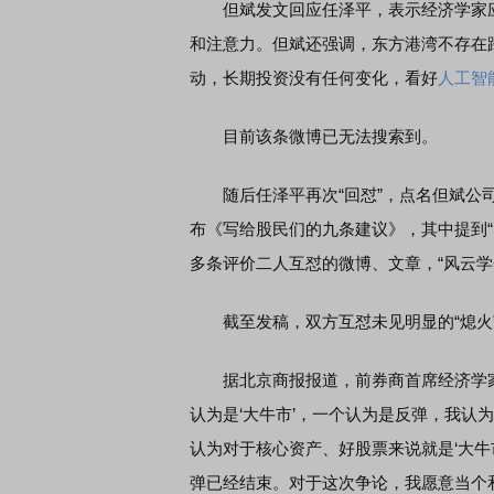
但斌发文回应任泽平，表示经济学家应该
和注意力。但斌还强调，东方港湾不存在
动，长期投资没有任何变化，看好
人工智
目前该条微博已无法搜索到。
随后任泽平再次“回怼”，点名但斌公司
布《写给股民们的九条建议》，其中提到“
多条评价二人互怼的微博、文章，“风云学
截至发稿，双方互怼未见明显的“熄火
据北京商报报道，前券商首席经济学家
认为是‘大牛市’，一个认为是反弹，我认
认为对于核心资产、好股票来说就是‘大牛
弹已经结束。对于这次争论，我愿意当个