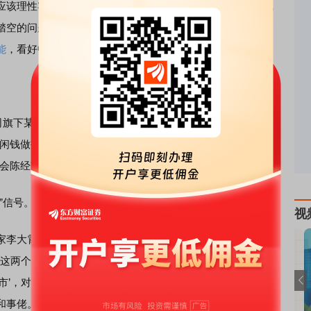
理性客观，而非用“阴谋论”、民粹主义，来试图转移视线
踏空的问题，他负责的基金持有的美股、A股与港股一股没
能
，看好中国核心高收益资产。
旗下某只基金产品亏损幅度巨大。今天下午，任泽平再次发
闲钱做投资”“牛市不意味能赚钱”。但斌方面，他接连转发了
会陈经”、“互联网怪盗团”等大V均参与讨论。
”信号。
视
李大霄在受访时表示：“两人对行情有争论可以理解，一个
为这两个观点都对，但可能他们表达的观点还不是很清楚。我
市’，对于非核心资产、差的股票可能仅仅只是反弹，甚至反
和事佬。”