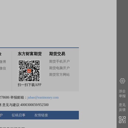
金
东方财富期货
期货交易
期货手机开户
微博
期货电脑开户
微信
期货官方网站
扫一扫下载APP
涉企
举报
78686 举报邮箱：
jubao@eastmoney.com
网
意见与建议:4000300059/952500
意见
反馈
护
征稿启事
友情链接