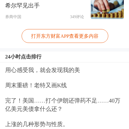
希尔罕见出手
“本周一老铺几乎所有商品价格都出现
券商中国
349评论
了调涨，最大涨幅超过10%。我自己购
买的一款克重约20克的手链产品，一夜
打开东方财富APP查看更多内容
间涨价就超过1500元。”对于上周末老
24小时点击排行
铺门店掀起排队“抢金”热潮的原因，一
用心感受我，就会发现我的美
消费者向证券时报·e公司记者表示，上
周老铺即将涨价的消息在网络传开，加
周末重磅！老特又画K线
之近期黄金价格不断突破高点，吸引了
完了！美国……打个伊朗还弹药不足……40万
大批此前观望的消费者。
亿美元美债拿什么还？
不同于多数品牌金饰按照实时金价调整
上涨的几种形势与性质。