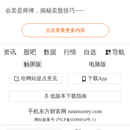
每日售价的模式，
老铺黄金
采用一口价
会卖是师傅，揭秘卖股技巧~~~
销售，阶段性对产品价格进行调整。据
该品牌销售人员介绍，本次价格调涨距
点击查看更多内容
上次已过去约半年，期间国际金价涨幅
资讯
股吧
数据
行情
自选
导航
已超过10%。
触屏版
电脑版
“本来说金价稳定在580元/克以上就调
给网站提点意见
下载App
价的，这还没等新价格落定，金价已经
在590元/克以上了。”她说。
低版本下载指南
手机东方财富网 eastmoney.com
“今年7月在黄金品牌店买入了20克投资
网站备案号:沪ICP备05006054号-11
金条，单克价格600元，目前该品牌投