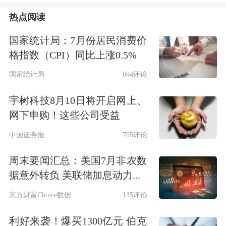
热点阅读
国家统计局：7月份居民消费价
格指数（CPI）同比上涨0.5%
各种黄金投资方式的优劣势（来源程小
国家统计局
694评论
勇）
宇树科技8月10日将开启网上、
终端金饰价格快速拉涨
网下申购！这些公司受益
上个周末，黄金
饰品
品牌老铺在全国多
中国证券报
705评论
个城市的门店前都排起长龙。有消费者
周末要闻汇总：美国7月非农数
据意外转负 美联储加息动力...
在社交媒体上分享，周日晚间为了迎接
东方财富Choice数据
135评论
排队“抢金”的客户，老铺位于南京的门
店结束营业时间延迟到了晚上11点半。
利好来袭！爆买1300亿元 伯克