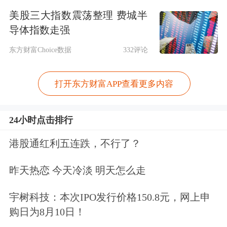
美股三大指数震荡整理 费城半
年内金价创新高超20次
导体指数走强
国内足金
饰品
克价冲到761元
东方财富Choice数据
332评论
9月13日，与黄金相关的话题一度登上
打开东方财富APP查看更多内容
热搜第一。
24小时点击排行
港股通红利五连跌，不行了？
昨天热恋 今天冷淡 明天怎么走
宇树科技：本次IPO发行价格150.8元，网上申
购日为8月10日！
黄金的热度也传递到二级市场，9月13