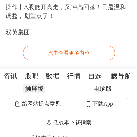
操作丨A股低开高走，又冲高回落！只是温和
日，A股黄金珠宝概念大涨。截至当日
调整，划重点了！
收盘，
鹏欣资源
涨停，
山金国际
涨超
双英集团
4%，
赤峰黄金
、
紫金矿业
等涨超3%，
中金黄金
、
山东黄金
等涨超2%。
点击查看更多内容
资讯
股吧
数据
行情
自选
导航
触屏版
电脑版
给网站提点意见
下载App
低版本下载指南
据不完全统计，
今年以来国际金价创新