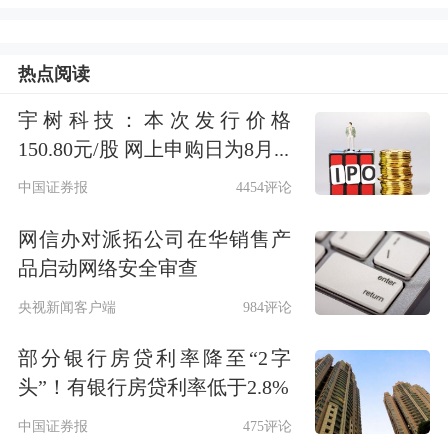
再融资利率60个基点至3.65%；下调边
际贷款利率60个基点至3.9%。这是欧央
热点阅读
行今年6月宣布降息后再次下调利率。
宇树科技：本次发行价格
中国外汇投资研究院院长谭雅玲在接受
150.80元/股 网上申购日为8月...
每经记者电话采访时表示，美元贬值趋
中国证券报
4454评论
势叠加美联储降息预期增强，可能是刺
网信办对派拓公司在华销售产
激黄金价格上涨较重要的关联因素。展
品启动网络安全审查
望后市，黄金价格的上涨趋势保持不
央视新闻客户端
984评论
变。然而，中期来看，近一段时间黄金
部分银行房贷利率降至“2字
价格可能会面临一定的下跌压力，这种
头”！有银行房贷利率低于2.8%
下跌压力与技术周期及时间拉长有关。
中国证券报
475评论