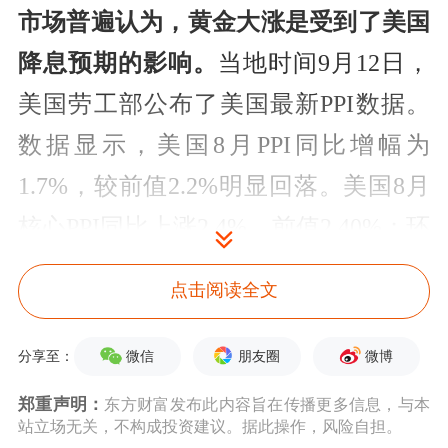
市场普遍认为，黄金大涨是受到了美国
降息预期的影响。
当地时间9月12日，
美国劳工部公布了美国最新PPI数据。
数据显示，美国8月PPI同比增幅为
1.7%，较前值2.2%明显回落。美国8月
核心PPI同比上涨2.4%，前值2.40%；环
比上涨0.3%，前值由0%修正为-0.2%。
点击阅读全文
同时，总部位于德国法兰克福的欧洲中
微信
朋友圈
微博
分享至：
央银行召开货币政策会议，决定将存款
郑重声明：
东方财富发布此内容旨在传播更多信息，与本
机制利率下调25个基点至3.50%；下调
站立场无关，不构成投资建议。据此操作，风险自担。