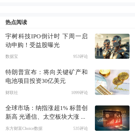
大持有人明细，“桥水（中国）投资管
热点阅读
理有限公司—桥水全天候增强型中国私
募证券投资基金三号”“桥水（中国）投
宇树科技IPO倒计时 下周一启
动申购！受益股曝光
资管理有限公司—桥水全天候增强型中
数据宝
953评论
国私募证券投资基金二号”“桥水（中
特朗普宣布：将向关键矿产和
国）投资管理有限公司—桥水全天候增
电池项目投资30亿美元
强型中国私募证券投资基金一号”新进
财联社
1099评论
为该基金第二大、第五大、第六大持有
全球市场：纳指涨超1% 标普创
人，持仓份额分别为3159.35万份、
新高 光通信、太空板块大涨 ...
570.18万份、468.1万份，合计持有
东方财富Choice数据
535评论
4197.63万份。