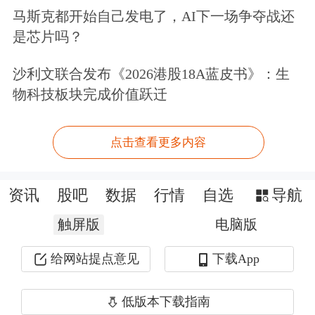
马斯克都开始自己发电了，AI下一场争夺战还
4197.63万份。
是芯片吗？
也就是说，今年上半年，桥水基金抛售
沙利文联合发布《2026港股18A蓝皮书》：生
物科技板块完成价值跃迁
了易方达黄金ETF最多4197.63万份的产
品。
点击查看更多内容
同样的事情发生在博时黄金ETF当中。
资讯
股吧
数据
行情
自选
导航
博时黄金ETF的2022年中报数据显
触屏版
示，“桥水（中国）投资管理有限公司
电脑版
—桥水全天候增强型中国私募证券投资
给网站提点意见
下载App
基金三号”“桥水（中国）投资管理有限
低版本下载指南
公司—桥水全天候增强型中国私募证券