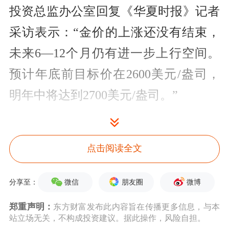
投资总监办公室回复《华夏时报》记者
采访表示：“金价的上涨还没有结束，
未来6—12个月仍有进一步上行空间。
预计年底前目标价在2600美元/盎司，
明年中将达到2700美元/盎司。”
桥水抛售约1.89亿份黄金ETF
点击阅读全文
自2022年上半年将三只产品买进易方达
黄金ETF前十大股东后，桥水基金首次
微信
朋友圈
微博
分享至：
大规模“清仓式”抛售黄金ETF。
郑重声明：
东方财富发布此内容旨在传播更多信息，与本
站立场无关，不构成投资建议。据此操作，风险自担。
根据易方达黄金ETF2022年中报中前十