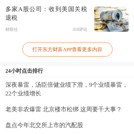
多家A股公司：收到美国关税
随后，在接下来的两年时间，桥水基金
退税
以上三只产品一直在易方达黄金ETF前
财联社
418评论
十大股东之列。
打开东方财富APP查看更多内容
然而，今年上半年突现变故。易方达黄
24小时点击排行
金ETF的2024年中报内容显示，桥水基
金全天候增强型的三只产品全部消失在
深夜暴雷，汤臣倍健业绩下滑，9个业绩暴雷，
22个业绩增长
该产品前十大股东明细中。而在去年年
末，桥水基金以上三只产品还分别位列
老美非农爆雷 北京楼市松绑 这周要干大事？
易方达黄金ETF第二大、第七大、第八
盘点今年北交所上市的汽配股
大股东，持仓份额不变，合计持有