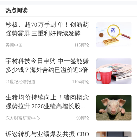
累计上涨逾28%，超过标普500指数同
热点阅读
期17.5%的涨幅。该公司A类股票周三
秒板、超70万手封单！创新药
上涨0.75%，收报于每股69.65万美元。
强势霸屏 三重利好持续发酵
券商中国
115评论
观点：巴菲特并不在意市值
宇树科技今日申购 中一签能赚
美国新锐互联网券商BBAE首席投资官
多少钱？海外合约已溢价近3倍
吉俊礼（James Early）对第一财经表
21世纪经济报道
1104评论
示，这是复利的结果。多年来，虽然巴
生猪均价持续向上！猪肉概念
菲特调整了投资方法和团队，但核心原
强势拉升 2026业绩高增长股...
则仍保持不变。“我不认为巴菲特在意
东方财富研究中心
99评论
公司市值。”吉俊礼表示，“ 如同无视许
诉讼转机与业绩爆发共振 CRO