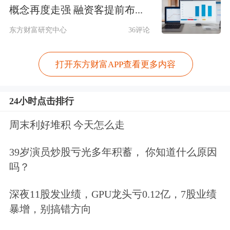
多其他的市场情绪指标一样，他和他的
概念再度走强 融资客提前布...
投资团队会忽略市值，并继续按照他们
东方财富研究中心
36评论
的方式投资，但正是这种纪律性令伯克
打开东方财富APP查看更多内容
希尔达到了1万亿美元的市值。”
总部位于美国内布拉斯加州奥马哈市的
24小时点击排行
伯克希尔曾是一家陷入困境的纺织公
周末利好堆积 今天怎么走
司，巴菲特于1965年收购了该公司，并
39岁演员炒股亏光多年积蓄， 你知道什么原因
逐渐将其转变为一个庞大的多元化控股
吗？
公司，覆盖保险、铁路、能源、零售等
深夜11股发业绩，GPU龙头亏0.12亿，7股业绩
多个行业。近期，随着巴菲特采取防御
暴增，别搞错方向
策略大量抛售包括苹果公司在内的股