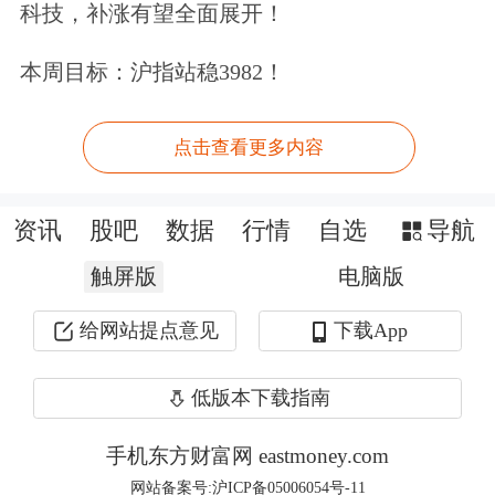
科技，补涨有望全面展开！
票，伯克希尔现金储备在6月底已增至
本周目标：沪指站稳3982！
创纪录的2770亿美元。
吉俊礼表示，巴菲特的投资策略一直在
点击查看更多内容
不断演变。但随着越来越多的投资者采
资讯
股吧
数据
行情
自选
导航
用同样的策略，机会相应减少。“随后
触屏版
电脑版
巴菲特聘用了泰德·韦施勒（Ted
Weschler）和托德·康姆斯（Todd
给网站提点意见
下载App
Combs）来帮助公司寻找更多具有现代
低版本下载指南
经济性质的股票，最终苹果为伯克希尔
手机东方财富网 eastmoney.com
赚取的收益超过了其他投资。” 吉俊礼
网站备案号:沪ICP备05006054号-11