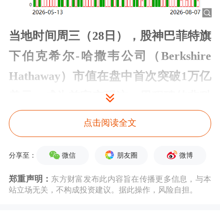
当地时间周三（28日），股神巴菲特旗
下伯克希尔-哈撒韦公司（Berkshire
Hathaway）市值在盘中首次突破1万亿
美元，成为首家实现这一里程碑的非科
技行业的美国公司。
当前，其他六家市
点击阅读全文
值超万亿美元的公司均为科技公司，包
括
苹果
、
英伟达
、
微软
、Alphabet、
亚
微信
朋友圈
微博
分享至：
马逊
及Meta。
郑重声明：
东方财富发布此内容旨在传播更多信息，与本
站立场无关，不构成投资建议。据此操作，风险自担。
截至当天收盘，伯克希尔股价今年迄今